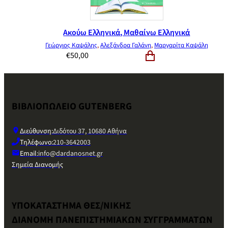
Ακούω Ελληνικά, Μαθαίνω Ελληνικά
Γεώργιος Καψάλης
,
Αλεξάνδρα Γαλάνη
,
Μαργαρίτα Καψάλη
€
50,00
ΒΙΒΛΙΟΠΩΛΕΙΟ GUTENBERG
Διεύθυνση:
Διδότου 37, 10680 Αθήνα
Τηλέφωνο:
210-3642003
Email:
info@dardanosnet.gr
Σημεία Διανομής
ΥΠΟΚΑΤΑΣΤΗΜΑ ΘΕΣ/ΝΙΚΗΣ
ΔΙΑΝΟΜΗ ΠΑΝΕΠΙΣΤΗΜΙΑΚΩΝ ΣΥΓΓΡΑΜΜΑΤΩΝ