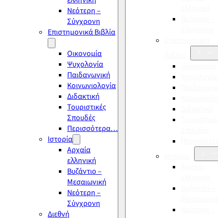
ελληνική
ελληνική
Νεότερη –
Νεότερη –
Σύγχρονη
Σύγχρονη
Επιστημονικά Βιβλία
Επιστημονικά
Οικονομία
Βιβλία
Ψυχολογία
Οικονομία
Παιδαγωγική
Ψυχολογία
Κοινωνιολογία
Παιδαγωγι
Διδακτική
Κοινωνιολ
Τουριστικές
Διδακτική
Σπουδές
Τουριστικέ
Περισσότερα…
Σπουδές
Ιστορία
Περισσότ
Αρχαία
Ιστορία
ελληνική
Αρχαία
Βυζάντιο –
ελληνική
Μεσαιωνική
Βυζάντιο –
Νεότερη –
Μεσαιωνικ
Σύγχρονη
Νεότερη –
Διεθνή