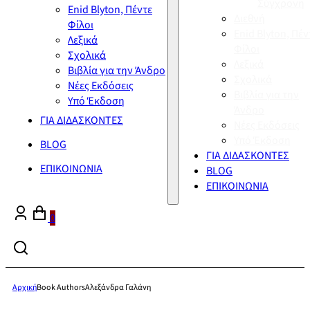
Σύγχρονη
Enid Blyton, Πέντε
Διεθνή
Φίλοι
Enid Blyton, Πέν
Λεξικά
Φίλοι
Σχολικά
Λεξικά
Βιβλία για την Άνδρο
Σχολικά
Νέες Εκδόσεις
Βιβλία για την
Υπό Έκδοση
Άνδρο
ΓΙΑ ΔΙΔΑΣΚΟΝΤΕΣ
Νέες Εκδόσεις
Υπό Έκδοση
BLOG
ΓΙΑ ΔΙΔΑΣΚΟΝΤΕΣ
ΕΠΙΚΟΙΝΩΝΙΑ
BLOG
ΕΠΙΚΟΙΝΩΝΙΑ
0
Αρχική
Book Authors
Αλεξάνδρα Γαλάνη