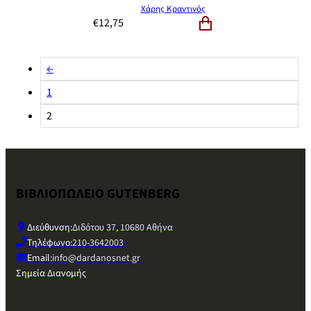
Χάρης Κραντινός
€
12,75
←
1
2
ΒΙΒΛΙΟΠΩΛΕΙΟ GUTENBERG
Διεύθυνση:
Διδότου 37, 10680 Αθήνα
Τηλέφωνο:
210-3642003
Email:
info@dardanosnet.gr
Σημεία Διανομής