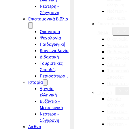
ελληνική
ελληνική
Νεότερη –
Νεότερη –
Σύγχρονη
Σύγχρονη
Επιστημονικά Βιβλία
Επιστημονικά
Οικονομία
Βιβλία
Ψυχολογία
Οικονομία
Παιδαγωγική
Ψυχολογία
Κοινωνιολογία
Παιδαγωγι
Διδακτική
Κοινωνιολ
Τουριστικές
Διδακτική
Σπουδές
Τουριστικέ
Περισσότερα…
Σπουδές
Ιστορία
Περισσότ
Αρχαία
Ιστορία
ελληνική
Αρχαία
Βυζάντιο –
ελληνική
Μεσαιωνική
Βυζάντιο –
Νεότερη –
Μεσαιωνικ
Σύγχρονη
Νεότερη –
Διεθνή