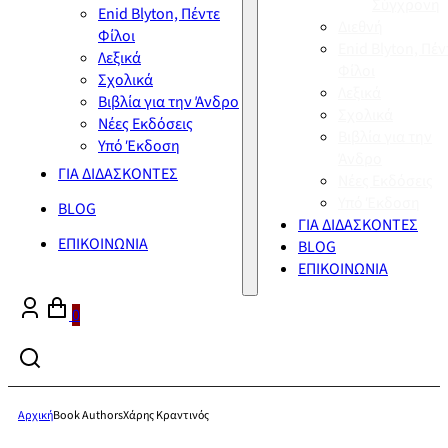
Σύγχρονη
Enid Blyton, Πέντε
Διεθνή
Φίλοι
Enid Blyton, Πέν
Λεξικά
Φίλοι
Σχολικά
Λεξικά
Βιβλία για την Άνδρο
Σχολικά
Νέες Εκδόσεις
Βιβλία για την
Υπό Έκδοση
Άνδρο
ΓΙΑ ΔΙΔΑΣΚΟΝΤΕΣ
Νέες Εκδόσεις
Υπό Έκδοση
BLOG
ΓΙΑ ΔΙΔΑΣΚΟΝΤΕΣ
ΕΠΙΚΟΙΝΩΝΙΑ
BLOG
ΕΠΙΚΟΙΝΩΝΙΑ
0
Αρχική
Book Authors
Χάρης Κραντινός