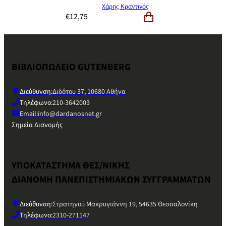
Χάρης Κραντινός
€
12,75
ΒΙΒΛΙΟΠΩΛΕΙΟ GUTENBERG
Διεύθυνση:
Διδότου 37, 10680 Αθήνα
Τηλέφωνο:
210-3642003
Email:
info@dardanosnet.gr
Σημεία Διανομής
ΥΠΟΚΑΤΑΣΤΗΜΑ ΘΕΣ/ΝΙΚΗΣ
ΔΙΑΝΟΜΗ ΠΑΝΕΠΙΣΤΗΜΙΑΚΩΝ ΣΥΓΓΡΑΜΜΑΤΩΝ
Διεύθυνση:
Στρατηγού Μακρυγιάννη 19, 54635 Θεσσαλονίκη
Τηλέφωνο:
2310-271147