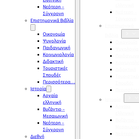
ελληνική
ελληνική
Νεότερη –
Νεότερη –
Σύγχρονη
Σύγχρονη
Επιστημονικά Βιβλία
Επιστημονικά
Οικονομία
Βιβλία
Ψυχολογία
Οικονομία
Παιδαγωγική
Ψυχολογία
Κοινωνιολογία
Παιδαγωγι
Διδακτική
Κοινωνιολ
Τουριστικές
Διδακτική
Σπουδές
Τουριστικέ
Περισσότερα…
Σπουδές
Ιστορία
Περισσότ
Αρχαία
Ιστορία
ελληνική
Αρχαία
Βυζάντιο –
ελληνική
Μεσαιωνική
Βυζάντιο –
Νεότερη –
Μεσαιωνικ
Σύγχρονη
Νεότερη –
Διεθνή