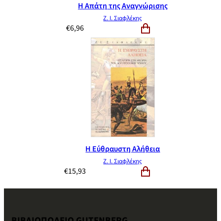
Η Απάτη της Αναγνώρισης
Ζ. Ι. Σιαφλέκης
€
6,96
Η Εύθραυστη Αλήθεια
Ζ. Ι. Σιαφλέκης
€
15,93
ΒΙΒΛΙΟΠΩΛΕΙΟ GUTENBERG