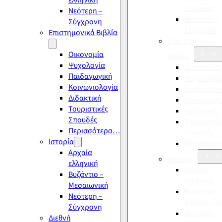
ελληνική
ελληνική
Νεότερη –
Νεότερη –
Σύγχρονη
Σύγχρονη
Επιστημονικά Βιβλία
Επιστημονικά
Οικονομία
Βιβλία
Ψυχολογία
Οικονομία
Παιδαγωγική
Ψυχολογία
Κοινωνιολογία
Παιδαγωγι
Διδακτική
Κοινωνιολ
Τουριστικές
Διδακτική
Σπουδές
Τουριστικέ
Περισσότερα…
Σπουδές
Ιστορία
Περισσότ
Αρχαία
Ιστορία
ελληνική
Αρχαία
Βυζάντιο –
ελληνική
Μεσαιωνική
Βυζάντιο –
Νεότερη –
Μεσαιωνικ
Σύγχρονη
Νεότερη –
Διεθνή