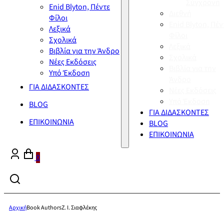
Σύγχρονη
Enid Blyton, Πέντε
Διεθνή
Φίλοι
Enid Blyton, Πέν
Λεξικά
Φίλοι
Σχολικά
Λεξικά
Βιβλία για την Άνδρο
Σχολικά
Νέες Εκδόσεις
Βιβλία για την
Υπό Έκδοση
Άνδρο
ΓΙΑ ΔΙΔΑΣΚΟΝΤΕΣ
Νέες Εκδόσεις
Υπό Έκδοση
BLOG
ΓΙΑ ΔΙΔΑΣΚΟΝΤΕΣ
ΕΠΙΚΟΙΝΩΝΙΑ
BLOG
ΕΠΙΚΟΙΝΩΝΙΑ
0
Αρχική
Book Authors
Ζ. Ι. Σιαφλέκης