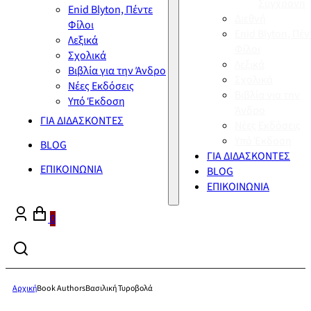
Σύγχρονη
Enid Blyton, Πέντε
Διεθνή
Φίλοι
Enid Blyton, Πέν
Λεξικά
Φίλοι
Σχολικά
Λεξικά
Βιβλία για την Άνδρο
Σχολικά
Νέες Εκδόσεις
Βιβλία για την
Υπό Έκδοση
Άνδρο
ΓΙΑ ΔΙΔΑΣΚΟΝΤΕΣ
Νέες Εκδόσεις
Υπό Έκδοση
BLOG
ΓΙΑ ΔΙΔΑΣΚΟΝΤΕΣ
ΕΠΙΚΟΙΝΩΝΙΑ
BLOG
ΕΠΙΚΟΙΝΩΝΙΑ
0
Αρχική
Book Authors
Βασιλική Τυροβολά