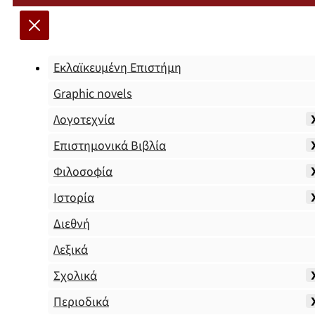
Εκλαϊκευμένη Επιστήμη
Graphic novels
Λογοτεχνία
Επιστημονικά Βιβλία
Φιλοσοφία
Ιστορία
Διεθνή
Λεξικά
Σχολικά
Περιοδικά