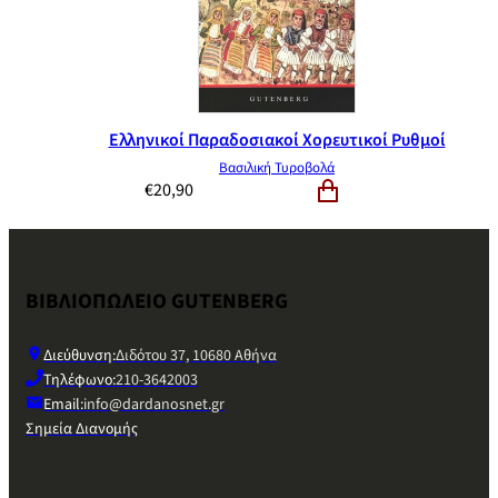
Ελληνικοί Παραδοσιακοί Χορευτικοί Ρυθμοί
Βασιλική Τυροβολά
€
20,90
ΒΙΒΛΙΟΠΩΛΕΙΟ GUTENBERG
Διεύθυνση:
Διδότου 37, 10680 Αθήνα
Τηλέφωνο:
210-3642003
Email:
info@dardanosnet.gr
Σημεία Διανομής