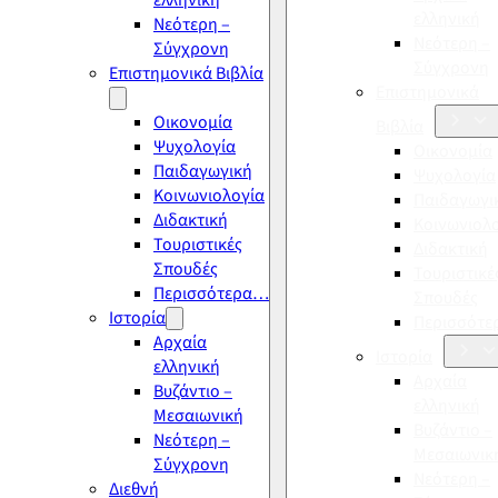
ελληνική
ελληνική
Νεότερη –
Νεότερη –
Σύγχρονη
Σύγχρονη
Επιστημονικά Βιβλία
Επιστημονικά
Οικονομία
Βιβλία
Ψυχολογία
Οικονομία
Παιδαγωγική
Ψυχολογία
Κοινωνιολογία
Παιδαγωγι
Διδακτική
Κοινωνιολ
Τουριστικές
Διδακτική
Σπουδές
Τουριστικέ
Περισσότερα…
Σπουδές
Ιστορία
Περισσότ
Αρχαία
Ιστορία
ελληνική
Αρχαία
Βυζάντιο –
ελληνική
Μεσαιωνική
Βυζάντιο –
Νεότερη –
Μεσαιωνικ
Σύγχρονη
Νεότερη –
Διεθνή