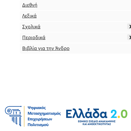
Διεθνή
Λεξικά
Σχολικά
Περιοδικά
Βιβλία για την Άνδρο