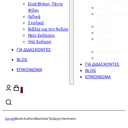
Σύγχρονη
Enid Blyton, Πέντε
Διεθνή
Φίλοι
Enid Blyton, Πέν
Λεξικά
Φίλοι
Σχολικά
Λεξικά
Βιβλία για την Άνδρο
Σχολικά
Νέες Εκδόσεις
Βιβλία για την
Υπό Έκδοση
Άνδρο
ΓΙΑ ΔΙΔΑΣΚΟΝΤΕΣ
Νέες Εκδόσεις
Υπό Έκδοση
BLOG
ΓΙΑ ΔΙΔΑΣΚΟΝΤΕΣ
ΕΠΙΚΟΙΝΩΝΙΑ
BLOG
ΕΠΙΚΟΙΝΩΝΙΑ
0
Αρχική
Book Authors
Βασιλεία Τριάρχη-Herrmann