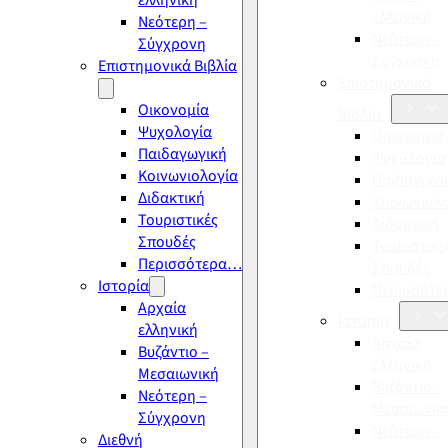
ελληνική
ελληνική
Νεότερη –
Νεότερη –
Σύγχρονη
Σύγχρονη
Επιστημονικά Βιβλία
Επιστημονικά
Οικονομία
Βιβλία
Ψυχολογία
Οικονομία
Παιδαγωγική
Ψυχολογία
Κοινωνιολογία
Παιδαγωγι
Διδακτική
Κοινωνιολ
Τουριστικές
Διδακτική
Σπουδές
Τουριστικέ
Περισσότερα…
Σπουδές
Ιστορία
Περισσότ
Αρχαία
Ιστορία
ελληνική
Αρχαία
Βυζάντιο –
ελληνική
Μεσαιωνική
Βυζάντιο –
Νεότερη –
Μεσαιωνικ
Σύγχρονη
Νεότερη –
Διεθνή