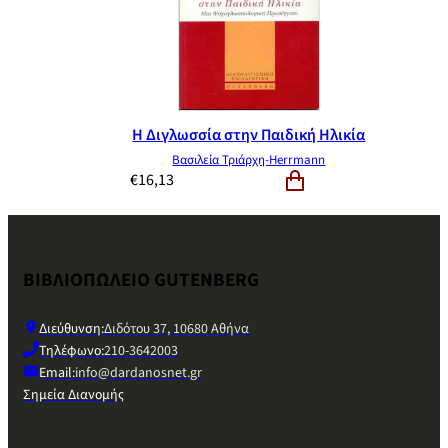
Η Διγλωσσία στην Παιδική Ηλικία
Βασιλεία Τριάρχη-Herrmann
€
16,13
ΒΙΒΛΙΟΠΩΛΕΙΟ GUTENBERG
Διεύθυνση:
Διδότου 37, 10680 Αθήνα
Τηλέφωνο:
210-3642003
Email:
info@dardanosnet.gr
Σημεία Διανομής