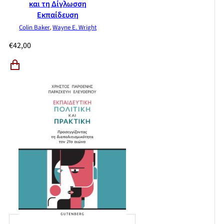
και τη Δίγλωσση
Εκπαίδευση
Colin Baker
,
Wayne E. Wright
€
42,00