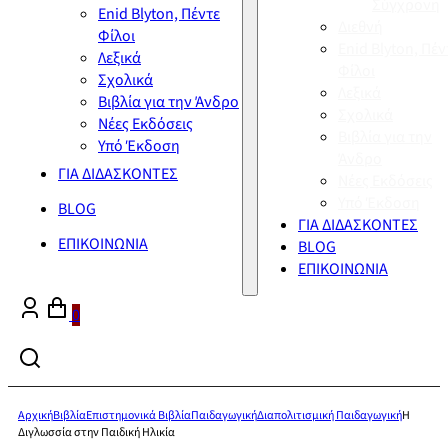
Σύγχρονη
Enid Blyton, Πέντε
Διεθνή
Φίλοι
Enid Blyton, Πέν
Λεξικά
Φίλοι
Σχολικά
Λεξικά
Βιβλία για την Άνδρο
Σχολικά
Νέες Εκδόσεις
Βιβλία για την
Υπό Έκδοση
Άνδρο
ΓΙΑ ΔΙΔΑΣΚΟΝΤΕΣ
Νέες Εκδόσεις
Υπό Έκδοση
BLOG
ΓΙΑ ΔΙΔΑΣΚΟΝΤΕΣ
ΕΠΙΚΟΙΝΩΝΙΑ
BLOG
ΕΠΙΚΟΙΝΩΝΙΑ
0
Αρχική
Βιβλία
Επιστημονικά Βιβλία
Παιδαγωγική
Διαπολιτισμική Παιδαγωγική
Η
Διγλωσσία στην Παιδική Ηλικία