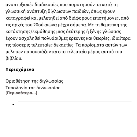
αναπτυξιακές διαδικασίες που παρατηρούνται κατά τη
γλωσσική ανάπτυξη δίγλωσσων παιδιών, όπως έχουν
καταγραφεί και μελετηθεί από διάφορους επιστήμονες, από
τις αρχές του 20ού αιώνα μέχρι σήμερα. Με τη θεματική της
κατάκτησης/εκμάθησης μιας δεύτερης ή ξένης γλώσσας
έχουν ασχοληθεί πολυάριθμες έρευνες και θεωρίες, ιδιαίτερα
τις τέσσερις τελευταίες δεκαετίες. Τα πορίσματα αυτών των
μελετών παρουσιάζονται στο τελευταίο μέρος αυτού του
βιβλίου.
Περιεχόμενα
Οριοθέτηση της διγλωσσίας
Τυπολογία της διγλωσσίας
[Περισσότερα...]
Γλωσσική ανάπτυξη και διγλωσσία
Μελέτη της ταυτόχρονης δίγλωσσης γλωσσικής ανάπτυξης
Ανάπτυξη της δίγλωσσης γλωσσικής ικανότητας
Έρευνες και μελέτες, θεωρίες και υποθέσεις
Χαρακτηριστικά γνωρίσματα και βασικές αρχές της
διαδοχικής κατάκτησης μιας δεύτερης γλώσσας
Παράγοντες επίδρασης κατά την κατάκτηση μιας δεύτερης