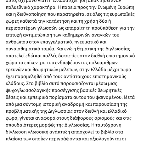
αυτό, όχι μόνο γιατί η Ελλάδα έχει ήδη αποκτήσει έναν
πολυεθνικό χαρακτήρα. Η πορεία προς την Ενωμένη Ευρώπη
και η διεθνοποίηση που παρατηρείται σε όλες τις ευρωπαϊκές
χώρες καθιστά την κατάκτηση και τη χρήση δύο ή
περισσοτέρων γλωσσών ως απαραίτητη προϋπόθεση για την
επιτυχή αντιμετώπιση των καθημερινών αναγκών του
ανθρώπου στον επαγγελματικό, πνευματικό και
συναισθηματικό τομέα. Και ενώ η θεματική της Διγλωσσίας
αποτελεί εδώ και πολλές δεκαετίες στον διεθνή επιστημονικό
χώρο το επίκεντρο του ενδιαφέροντος πολυάριθμων
ερευνών και θεωρητικών μελετών, στην Ελλάδα μέχρι τώρα
έχει παραμεληθεί από τους αντίστοιχους επιστημονικούς
κλάδους. Στο βιβλίο αυτό παρουσιάζονται μέσω μιας
ψυχογλωσσολογικής προσέγγισης βασικές θεωρητικές
θέσεις και εμπειρικά πορίσματα αυτού του φαινομένου. Μετά
από μια σύντομη ιστορική αναδρομή και παρουσίαση της
προβληματικής της Διγλωσσίας στον διεθνή και ελλαδικό
χώρο, γίνεται αναφορά στους διάφορους ορισμούς και στις
σπουδαιότερες μορφές της Διγλωσσίας. Η ταυτόχρονη
δίγλωσση γλωσσική ανάπτυξη απασχολεί το βιβλίο στα
πλαίσια των οποίων περιγράφονται και αξιολογούνται οι