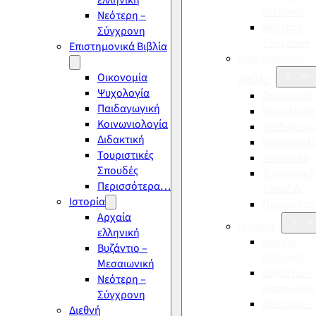
ελληνική
ελληνική
Νεότερη –
Νεότερη –
Σύγχρονη
Σύγχρονη
Επιστημονικά Βιβλία
Επιστημονικά
Οικονομία
Βιβλία
Ψυχολογία
Οικονομία
Παιδαγωγική
Ψυχολογία
Κοινωνιολογία
Παιδαγωγι
Διδακτική
Κοινωνιολ
Τουριστικές
Διδακτική
Σπουδές
Τουριστικέ
Περισσότερα…
Σπουδές
Ιστορία
Περισσότ
Αρχαία
Ιστορία
ελληνική
Αρχαία
Βυζάντιο –
ελληνική
Μεσαιωνική
Βυζάντιο –
Νεότερη –
Μεσαιωνικ
Σύγχρονη
Νεότερη –
Διεθνή