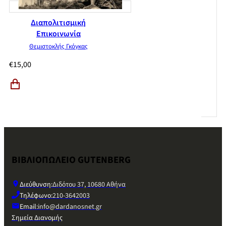
Διαπολιτισμική
Επικοινωνία
Θεμιστοκλής Γκόγκας
€
15,00
ΒΙΒΛΙΟΠΩΛΕΙΟ GUTENBERG
Διεύθυνση:
Διδότου 37, 10680 Αθήνα
Τηλέφωνο:
210-3642003
Email:
info@dardanosnet.gr
Σημεία Διανομής