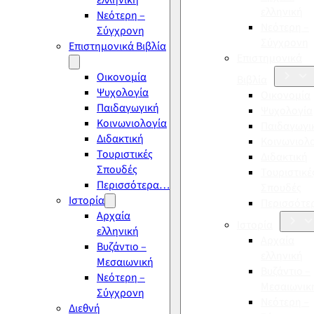
ελληνική
ελληνική
Νεότερη –
Νεότερη –
Σύγχρονη
Σύγχρονη
Επιστημονικά Βιβλία
Επιστημονικά
Οικονομία
Βιβλία
Ψυχολογία
Οικονομία
Παιδαγωγική
Ψυχολογία
Κοινωνιολογία
Παιδαγωγι
Διδακτική
Κοινωνιολ
Τουριστικές
Διδακτική
Σπουδές
Τουριστικέ
Περισσότερα…
Σπουδές
Ιστορία
Περισσότ
Αρχαία
Ιστορία
ελληνική
Αρχαία
Βυζάντιο –
ελληνική
Μεσαιωνική
Βυζάντιο –
Νεότερη –
Μεσαιωνικ
Σύγχρονη
Νεότερη –
Διεθνή