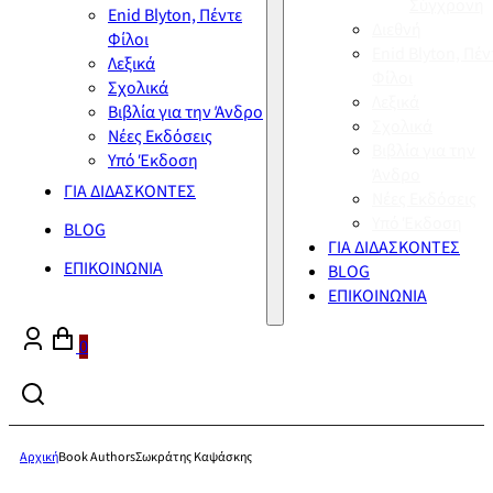
Σύγχρονη
Enid Blyton, Πέντε
Διεθνή
Φίλοι
Enid Blyton, Πέν
Λεξικά
Φίλοι
Σχολικά
Λεξικά
Βιβλία για την Άνδρο
Σχολικά
Νέες Εκδόσεις
Βιβλία για την
Υπό Έκδοση
Άνδρο
ΓΙΑ ΔΙΔΑΣΚΟΝΤΕΣ
Νέες Εκδόσεις
Υπό Έκδοση
BLOG
ΓΙΑ ΔΙΔΑΣΚΟΝΤΕΣ
ΕΠΙΚΟΙΝΩΝΙΑ
BLOG
ΕΠΙΚΟΙΝΩΝΙΑ
0
Αρχική
Book Authors
Σωκράτης Καψάσκης