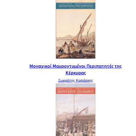
Μοναχικοί Μαυροντυμένοι Περιπατητές της
Κέρκυρας
Σωκράτης Καψάσκης