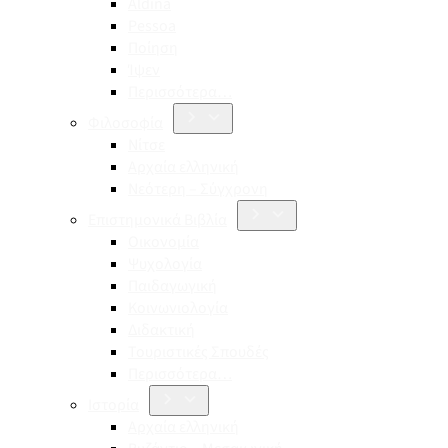
Aldina
Pessoa
Ποίηση
Ίψεν
Περισσότερα…
Φιλοσοφία
Νίτσε
Αρχαία ελληνική
Νεότερη – Σύγχρονη
Επιστημονικά Βιβλία
Οικονομία
Ψυχολογία
Παιδαγωγική
Κοινωνιολογία
Διδακτική
Τουριστικές Σπουδές
Περισσότερα…
Ιστορία
Αρχαία ελληνική