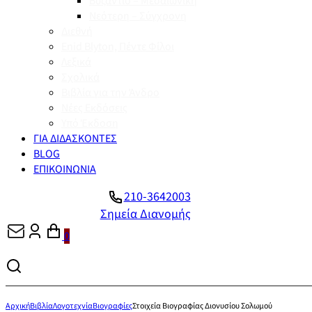
Βυζάντιο – Μεσαιωνική
Νεότερη – Σύγχρονη
Διεθνή
Enid Blyton, Πέντε Φίλοι
Λεξικά
Σχολικά
Βιβλία για την Άνδρο
Νέες Εκδόσεις
Υπό Έκδοση
ΓΙΑ ΔΙΔΑΣΚΟΝΤΕΣ
BLOG
ΕΠΙΚΟΙΝΩΝΙΑ
210-3642003
Σημεία Διανομής
0
Αρχική
Βιβλία
Λογοτεχνία
Βιογραφίες
Στοιχεία Βιογραφίας Διονυσίου Σολωμού