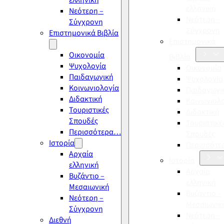
ελληνική
ελληνική
Νεότερη –
Νεότερη –
Σύγχρονη
Σύγχρονη
Επιστημονικά Βιβλία
Επιστημονικά
Οικονομία
Βιβλία
Ψυχολογία
Οικονομία
Παιδαγωγική
Ψυχολογία
Κοινωνιολογία
Παιδαγωγι
Διδακτική
Κοινωνιολ
Τουριστικές
Διδακτική
Σπουδές
Τουριστικέ
Περισσότερα…
Σπουδές
Ιστορία
Περισσότ
Αρχαία
Ιστορία
ελληνική
Αρχαία
Βυζάντιο –
ελληνική
Μεσαιωνική
Βυζάντιο –
Νεότερη –
Μεσαιωνικ
Σύγχρονη
Νεότερη –
Διεθνή