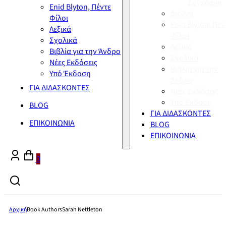
Σύγχρονη
Enid Blyton, Πέντε
Διεθνή
Φίλοι
Enid Blyton, Πέν
Λεξικά
Φίλοι
Σχολικά
Λεξικά
Βιβλία για την Άνδρο
Σχολικά
Νέες Εκδόσεις
Βιβλία για την
Υπό Έκδοση
Άνδρο
ΓΙΑ ΔΙΔΑΣΚΟΝΤΕΣ
Νέες Εκδόσεις
Υπό Έκδοση
BLOG
ΓΙΑ ΔΙΔΑΣΚΟΝΤΕΣ
ΕΠΙΚΟΙΝΩΝΙΑ
BLOG
ΕΠΙΚΟΙΝΩΝΙΑ
0
Αρχική
Book Authors
Sarah Nettleton