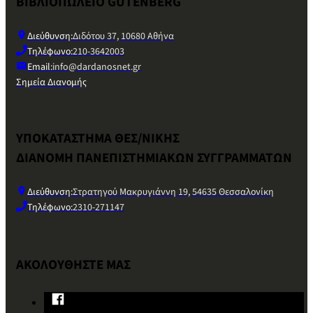
ΒΙΒΛΙΟΠΩΛΕΙΟ GUTENBERG
Διεύθυνση:
Διδότου 37, 10680 Αθήνα
Τηλέφωνο:
210-3642003
Email:
info@dardanosnet.gr
Σημεία Διανομής
ΥΠΟΚΑΤΑΣΤΗΜΑ ΘΕΣ/ΝΙΚΗΣ
ΔΙΑΝΟΜΗ ΠΑΝΕΠΙΣΤΗΜΙΑΚΩΝ ΣΥΓΓΡΑΜΜΑΤΩΝ
Διεύθυνση:
Στρατηγού Μακρυγιάννη 19, 54635 Θεσσαλονίκη
Τηλέφωνο:
2310-271147
ΑΚΟΛΟΥΘΗΣΤΕ ΜΑΣ