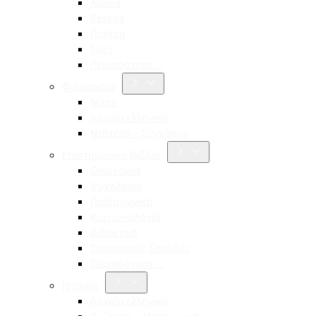
Aldina
Pessoa
Ποίηση
Ίψεν
Περισσότερα…
Φιλοσοφία
Νίτσε
Αρχαία ελληνική
Νεότερη – Σύγχρονη
Επιστημονικά Βιβλία
Οικονομία
Ψυχολογία
Παιδαγωγική
Κοινωνιολογία
Διδακτική
Τουριστικές Σπουδές
Περισσότερα…
Ιστορία
Αρχαία ελληνική