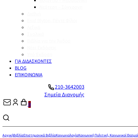
Βυζάντιο – Μεσαιωνική
Νεότερη – Σύγχρονη
Διεθνή
Enid Blyton, Πέντε Φίλοι
Λεξικά
Σχολικά
Βιβλία για την Άνδρο
Νέες Εκδόσεις
Υπό Έκδοση
ΓΙΑ ΔΙΔΑΣΚΟΝΤΕΣ
BLOG
ΕΠΙΚΟΙΝΩΝΙΑ
210-3642003
Σημεία Διανομής
0
Αρχική
Βιβλία
Επιστημονικά Βιβλία
Κοινωνιολογία
Κοινωνική Πολιτική, Κοινωνικοί Θεσμοί