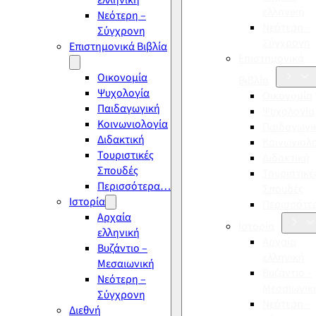
ελληνική
ελληνική
Νεότερη –
Νεότερη –
Σύγχρονη
Σύγχρονη
Επιστημονικά Βιβλία
Επιστημονικά
Οικονομία
Βιβλία
Ψυχολογία
Οικονομία
Παιδαγωγική
Ψυχολογία
Κοινωνιολογία
Παιδαγωγι
Διδακτική
Κοινωνιολ
Τουριστικές
Διδακτική
Σπουδές
Τουριστικέ
Περισσότερα…
Σπουδές
Ιστορία
Περισσότ
Αρχαία
Ιστορία
ελληνική
Αρχαία
Βυζάντιο –
ελληνική
Μεσαιωνική
Βυζάντιο –
Νεότερη –
Μεσαιωνικ
Σύγχρονη
Νεότερη –
Διεθνή