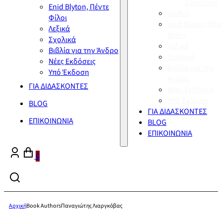
Σύγχρονη
Enid Blyton, Πέντε
Διεθνή
Φίλοι
Enid Blyton, Πέν
Λεξικά
Φίλοι
Σχολικά
Λεξικά
Βιβλία για την Άνδρο
Σχολικά
Νέες Εκδόσεις
Βιβλία για την
Υπό Έκδοση
Άνδρο
ΓΙΑ ΔΙΔΑΣΚΟΝΤΕΣ
Νέες Εκδόσεις
Υπό Έκδοση
BLOG
ΓΙΑ ΔΙΔΑΣΚΟΝΤΕΣ
ΕΠΙΚΟΙΝΩΝΙΑ
BLOG
ΕΠΙΚΟΙΝΩΝΙΑ
0
Αρχική
Book Authors
Παναγιώτης Λιαργκόβας