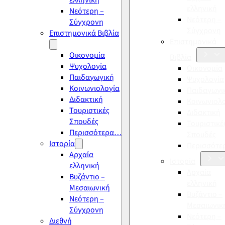
ελληνική
ελληνική
Νεότερη –
Νεότερη –
Σύγχρονη
Σύγχρονη
Επιστημονικά Βιβλία
Επιστημονικά
Οικονομία
Βιβλία
Ψυχολογία
Οικονομία
Παιδαγωγική
Ψυχολογία
Κοινωνιολογία
Παιδαγωγι
Διδακτική
Κοινωνιολ
Τουριστικές
Διδακτική
Σπουδές
Τουριστικέ
Περισσότερα…
Σπουδές
Ιστορία
Περισσότ
Αρχαία
Ιστορία
ελληνική
Αρχαία
Βυζάντιο –
ελληνική
Μεσαιωνική
Βυζάντιο –
Νεότερη –
Μεσαιωνικ
Σύγχρονη
Νεότερη –
Διεθνή