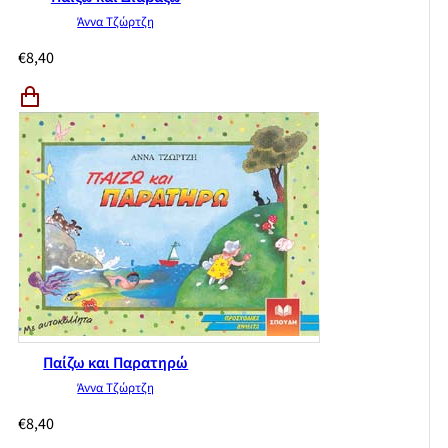
Άννα Τζώρτζη
€
8,40
Παίζω και Παρατηρώ
Άννα Τζώρτζη
€
8,40