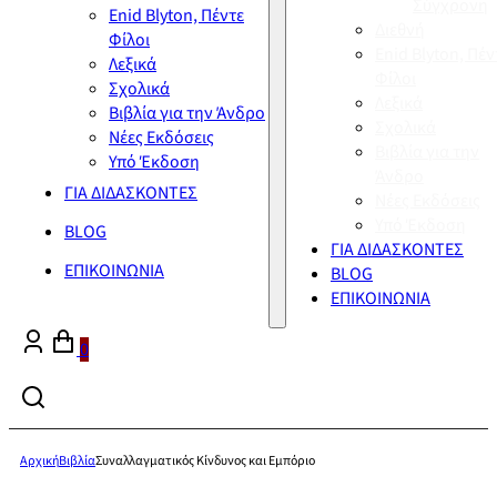
Σύγχρονη
Enid Blyton, Πέντε
Διεθνή
Φίλοι
Enid Blyton, Πέν
Λεξικά
Φίλοι
Σχολικά
Λεξικά
Βιβλία για την Άνδρο
Σχολικά
Νέες Εκδόσεις
Βιβλία για την
Υπό Έκδοση
Άνδρο
ΓΙΑ ΔΙΔΑΣΚΟΝΤΕΣ
Νέες Εκδόσεις
Υπό Έκδοση
BLOG
ΓΙΑ ΔΙΔΑΣΚΟΝΤΕΣ
ΕΠΙΚΟΙΝΩΝΙΑ
BLOG
ΕΠΙΚΟΙΝΩΝΙΑ
0
Αρχική
Βιβλία
Συναλλαγματικός Κίνδυνος και Εμπόριο