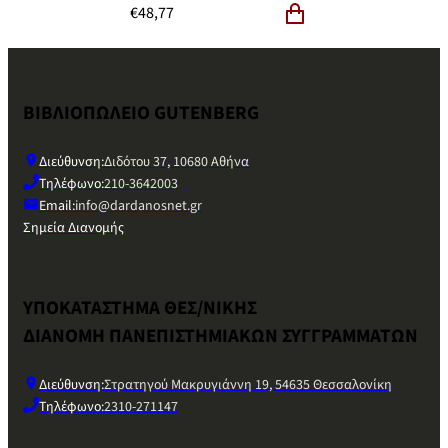
€
48,77
ΒΙΒΛΙΟΠΩΛΕΙΟ GUTENBERG
Διεύθυνση:
Διδότου 37, 10680 Αθήνα
Τηλέφωνο:
210-3642003
Email:
info@dardanosnet.gr
Σημεία Διανομής
ΥΠΟΚΑΤΑΣΤΗΜΑ ΘΕΣ/ΝΙΚΗΣ
ΔΙΑΝΟΜΗ ΠΑΝΕΠΙΣΤΗΜΙΑΚΩΝ ΣΥΓΓΡΑΜΜΑΤΩΝ
Διεύθυνση:
Στρατηγού Μακρυγιάννη 19, 54635 Θεσσαλονίκη
Τηλέφωνο:
2310-271147