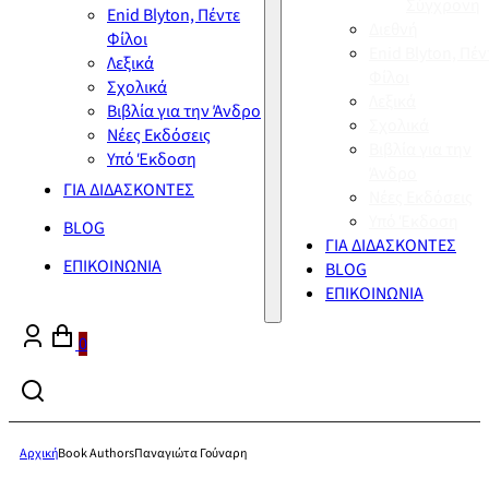
Σύγχρονη
Enid Blyton, Πέντε
Διεθνή
Φίλοι
Enid Blyton, Πέν
Λεξικά
Φίλοι
Σχολικά
Λεξικά
Βιβλία για την Άνδρο
Σχολικά
Νέες Εκδόσεις
Βιβλία για την
Υπό Έκδοση
Άνδρο
ΓΙΑ ΔΙΔΑΣΚΟΝΤΕΣ
Νέες Εκδόσεις
Υπό Έκδοση
BLOG
ΓΙΑ ΔΙΔΑΣΚΟΝΤΕΣ
ΕΠΙΚΟΙΝΩΝΙΑ
BLOG
ΕΠΙΚΟΙΝΩΝΙΑ
0
Αρχική
Book Authors
Παναγιώτα Γούναρη