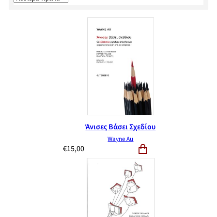
Άνισες Βάσει Σχεδίου
Wayne Au
€
15,00