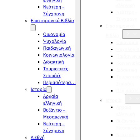
ελληνική
ελληνική
Νεότερη –
Νεότερη –
Σύγχρονη
Σύγχρονη
Επιστημονικά Βιβλία
Επιστημονικά
Οικονομία
Βιβλία
Ψυχολογία
Οικονομία
Παιδαγωγική
Ψυχολογία
Κοινωνιολογία
Παιδαγωγι
Διδακτική
Κοινωνιολ
Τουριστικές
Διδακτική
Σπουδές
Τουριστικέ
Περισσότερα…
Σπουδές
Ιστορία
Περισσότ
Αρχαία
Ιστορία
ελληνική
Αρχαία
Βυζάντιο –
ελληνική
Μεσαιωνική
Βυζάντιο –
Νεότερη –
Μεσαιωνικ
Σύγχρονη
Νεότερη –
Διεθνή