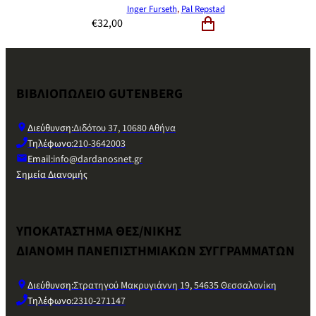
Inger Furseth
,
Pal Repstad
€
32,00
ΒΙΒΛΙΟΠΩΛΕΙΟ GUTENBERG
Διεύθυνση:
Διδότου 37, 10680 Αθήνα
Τηλέφωνο:
210-3642003
Email:
info@dardanosnet.gr
Σημεία Διανομής
ΥΠΟΚΑΤΑΣΤΗΜΑ ΘΕΣ/ΝΙΚΗΣ
ΔΙΑΝΟΜΗ ΠΑΝΕΠΙΣΤΗΜΙΑΚΩΝ ΣΥΓΓΡΑΜΜΑΤΩΝ
Διεύθυνση:
Στρατηγού Μακρυγιάννη 19, 54635 Θεσσαλονίκη
Τηλέφωνο:
2310-271147