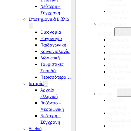
ελληνική
ελληνική
Νεότερη –
Νεότερη –
Σύγχρονη
Σύγχρονη
Επιστημονικά Βιβλία
Επιστημονικά
Οικονομία
Βιβλία
Ψυχολογία
Οικονομία
Παιδαγωγική
Ψυχολογία
Κοινωνιολογία
Παιδαγωγι
Διδακτική
Κοινωνιολ
Τουριστικές
Διδακτική
Σπουδές
Τουριστικέ
Περισσότερα…
Σπουδές
Ιστορία
Περισσότ
Αρχαία
Ιστορία
ελληνική
Αρχαία
Βυζάντιο –
ελληνική
Μεσαιωνική
Βυζάντιο –
Νεότερη –
Μεσαιωνικ
Σύγχρονη
Νεότερη –
Διεθνή