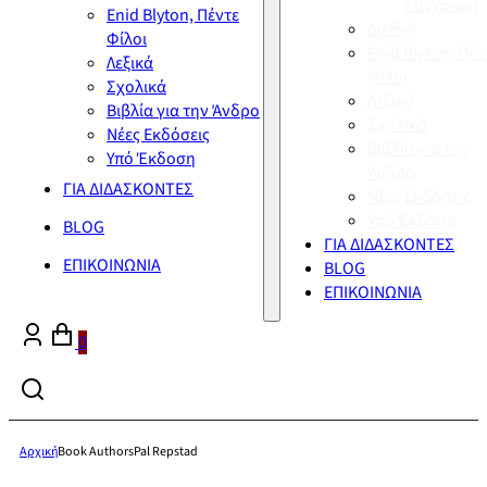
Σύγχρονη
Enid Blyton, Πέντε
Διεθνή
Φίλοι
Enid Blyton, Πέν
Λεξικά
Φίλοι
Σχολικά
Λεξικά
Βιβλία για την Άνδρο
Σχολικά
Νέες Εκδόσεις
Βιβλία για την
Υπό Έκδοση
Άνδρο
ΓΙΑ ΔΙΔΑΣΚΟΝΤΕΣ
Νέες Εκδόσεις
Υπό Έκδοση
BLOG
ΓΙΑ ΔΙΔΑΣΚΟΝΤΕΣ
ΕΠΙΚΟΙΝΩΝΙΑ
BLOG
ΕΠΙΚΟΙΝΩΝΙΑ
0
Αρχική
Book Authors
Pal Repstad