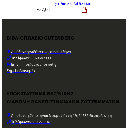
Inger Furseth
,
Pal Repstad
€
32,00
ΒΙΒΛΙΟΠΩΛΕΙΟ GUTENBERG
Διεύθυνση:
Διδότου 37, 10680 Αθήνα
Τηλέφωνο:
210-3642003
Email:
info@dardanosnet.gr
Σημεία Διανομής
ΥΠΟΚΑΤΑΣΤΗΜΑ ΘΕΣ/ΝΙΚΗΣ
ΔΙΑΝΟΜΗ ΠΑΝΕΠΙΣΤΗΜΙΑΚΩΝ ΣΥΓΓΡΑΜΜΑΤΩΝ
Διεύθυνση:
Στρατηγού Μακρυγιάννη 19, 54635 Θεσσαλονίκη
Τηλέφωνο:
2310-271147