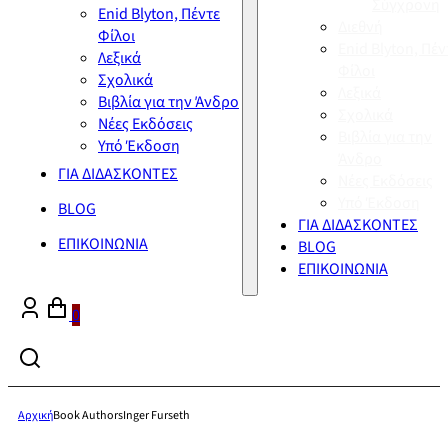
Σύγχρονη
Enid Blyton, Πέντε
Διεθνή
Φίλοι
Enid Blyton, Πέν
Λεξικά
Φίλοι
Σχολικά
Λεξικά
Βιβλία για την Άνδρο
Σχολικά
Νέες Εκδόσεις
Βιβλία για την
Υπό Έκδοση
Άνδρο
ΓΙΑ ΔΙΔΑΣΚΟΝΤΕΣ
Νέες Εκδόσεις
Υπό Έκδοση
BLOG
ΓΙΑ ΔΙΔΑΣΚΟΝΤΕΣ
ΕΠΙΚΟΙΝΩΝΙΑ
BLOG
ΕΠΙΚΟΙΝΩΝΙΑ
0
Αρχική
Book Authors
Inger Furseth