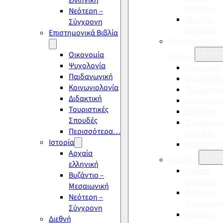
ελληνική
ελληνική
Νεότερη –
Νεότερη –
Σύγχρονη
Σύγχρονη
Επιστημονικά Βιβλία
Επιστημονικά
Οικονομία
Βιβλία
Ψυχολογία
Οικονομία
Παιδαγωγική
Ψυχολογία
Κοινωνιολογία
Παιδαγωγι
Διδακτική
Κοινωνιολ
Τουριστικές
Διδακτική
Σπουδές
Τουριστικέ
Περισσότερα…
Σπουδές
Ιστορία
Περισσότ
Αρχαία
Ιστορία
ελληνική
Αρχαία
Βυζάντιο –
ελληνική
Μεσαιωνική
Βυζάντιο –
Νεότερη –
Μεσαιωνικ
Σύγχρονη
Νεότερη –
Διεθνή