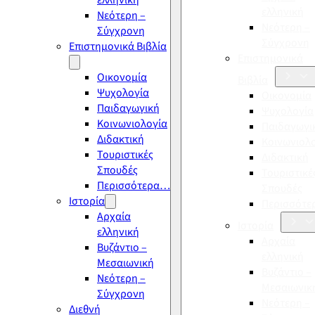
ελληνική
ελληνική
Νεότερη –
Νεότερη –
Σύγχρονη
Σύγχρονη
Επιστημονικά Βιβλία
Επιστημονικά
Οικονομία
Βιβλία
Ψυχολογία
Οικονομία
Παιδαγωγική
Ψυχολογία
Κοινωνιολογία
Παιδαγωγι
Διδακτική
Κοινωνιολ
Τουριστικές
Διδακτική
Σπουδές
Τουριστικέ
Περισσότερα…
Σπουδές
Ιστορία
Περισσότ
Αρχαία
Ιστορία
ελληνική
Αρχαία
Βυζάντιο –
ελληνική
Μεσαιωνική
Βυζάντιο –
Νεότερη –
Μεσαιωνικ
Σύγχρονη
Νεότερη –
Διεθνή