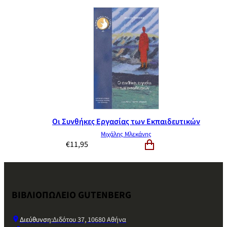
Οι Συνθήκες Εργασίας των Εκπαιδευτικών
Μιχάλης Μλεκάνης
€
11,95
ΒΙΒΛΙΟΠΩΛΕΙΟ GUTENBERG
Διεύθυνση:
Διδότου 37, 10680 Αθήνα