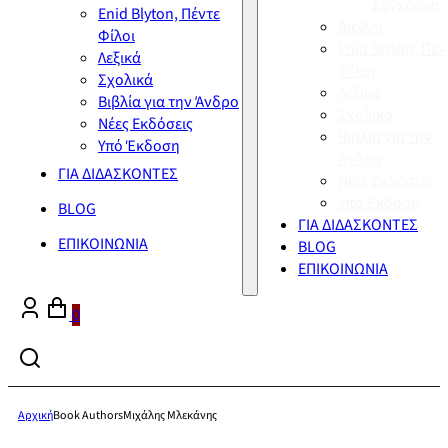
Σύγχρονη
Enid Blyton, Πέντε
Διεθνή
Φίλοι
Enid Blyton, Πέν
Λεξικά
Φίλοι
Σχολικά
Λεξικά
Βιβλία για την Άνδρο
Σχολικά
Νέες Εκδόσεις
Βιβλία για την
Υπό Έκδοση
Άνδρο
ΓΙΑ ΔΙΔΑΣΚΟΝΤΕΣ
Νέες Εκδόσεις
Υπό Έκδοση
BLOG
ΓΙΑ ΔΙΔΑΣΚΟΝΤΕΣ
ΕΠΙΚΟΙΝΩΝΙΑ
BLOG
ΕΠΙΚΟΙΝΩΝΙΑ
0
Αρχική
Book Authors
Μιχάλης Μλεκάνης