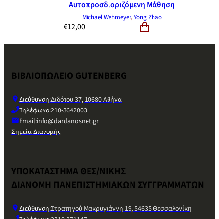
Αυτοπροσδιοριζόμενη Μάθηση
Michael Wehmeyer
,
Yong Zhao
€
12,00
ΒΙΒΛΙΟΠΩΛΕΙΟ GUTENBERG
Διεύθυνση:
Διδότου 37, 10680 Αθήνα
Τηλέφωνο:
210-3642003
Email:
info@dardanosnet.gr
Σημεία Διανομής
ΥΠΟΚΑΤΑΣΤΗΜΑ ΘΕΣ/ΝΙΚΗΣ
ΔΙΑΝΟΜΗ ΠΑΝΕΠΙΣΤΗΜΙΑΚΩΝ ΣΥΓΓΡΑΜΜΑΤΩΝ
Διεύθυνση:
Στρατηγού Μακρυγιάννη 19, 54635 Θεσσαλονίκη