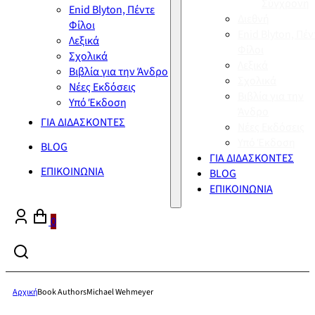
Σύγχρονη
Enid Blyton, Πέντε
Διεθνή
Φίλοι
Enid Blyton, Πέν
Λεξικά
Φίλοι
Σχολικά
Λεξικά
Βιβλία για την Άνδρο
Σχολικά
Νέες Εκδόσεις
Βιβλία για την
Υπό Έκδοση
Άνδρο
ΓΙΑ ΔΙΔΑΣΚΟΝΤΕΣ
Νέες Εκδόσεις
Υπό Έκδοση
BLOG
ΓΙΑ ΔΙΔΑΣΚΟΝΤΕΣ
ΕΠΙΚΟΙΝΩΝΙΑ
BLOG
ΕΠΙΚΟΙΝΩΝΙΑ
0
Αρχική
Book Authors
Michael Wehmeyer