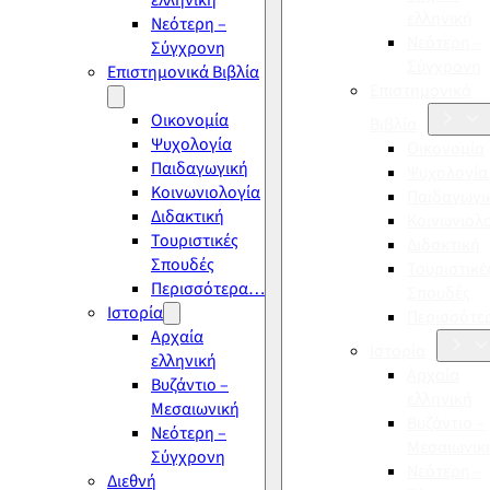
ελληνική
ελληνική
Νεότερη –
Νεότερη –
Σύγχρονη
Σύγχρονη
Επιστημονικά Βιβλία
Επιστημονικά
Οικονομία
Βιβλία
Ψυχολογία
Οικονομία
Παιδαγωγική
Ψυχολογία
Κοινωνιολογία
Παιδαγωγι
Διδακτική
Κοινωνιολ
Τουριστικές
Διδακτική
Σπουδές
Τουριστικέ
Περισσότερα…
Σπουδές
Ιστορία
Περισσότ
Αρχαία
Ιστορία
ελληνική
Αρχαία
Βυζάντιο –
ελληνική
Μεσαιωνική
Βυζάντιο –
Νεότερη –
Μεσαιωνικ
Σύγχρονη
Νεότερη –
Διεθνή