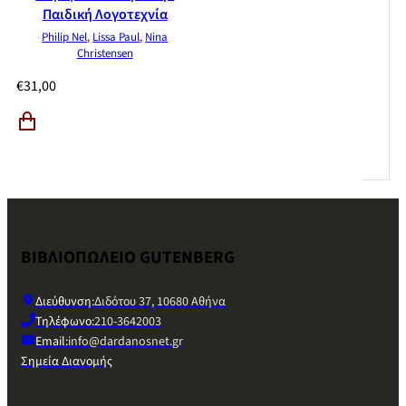
Παιδική Λογοτεχνία
Philip Nel
,
Lissa Paul
,
Nina
Christensen
€
31,00
ΒΙΒΛΙΟΠΩΛΕΙΟ GUTENBERG
Διεύθυνση:
Διδότου 37, 10680 Αθήνα
Τηλέφωνο:
210-3642003
Email:
info@dardanosnet.gr
Σημεία Διανομής