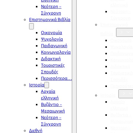
ελληνική
ελληνική
Νεότερη –
Νεότερη –
Σύγχρονη
Σύγχρονη
Επιστημονικά Βιβλία
Επιστημονικά
Οικονομία
Βιβλία
Ψυχολογία
Οικονομία
Παιδαγωγική
Ψυχολογία
Κοινωνιολογία
Παιδαγωγι
Διδακτική
Κοινωνιολ
Τουριστικές
Διδακτική
Σπουδές
Τουριστικέ
Περισσότερα…
Σπουδές
Ιστορία
Περισσότ
Αρχαία
Ιστορία
ελληνική
Αρχαία
Βυζάντιο –
ελληνική
Μεσαιωνική
Βυζάντιο –
Νεότερη –
Μεσαιωνικ
Σύγχρονη
Νεότερη –
Διεθνή