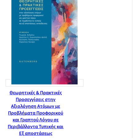
Θεωρητικές & Πρακτικές
Προσεγγίσεις στην
Αξιολόγηση Ατόμων με
Προβλήματα Προφορικού
και Γραπτού Λόγου σε
Περιβάλλοντα Τυπικής και
Εξ αποστάσεως