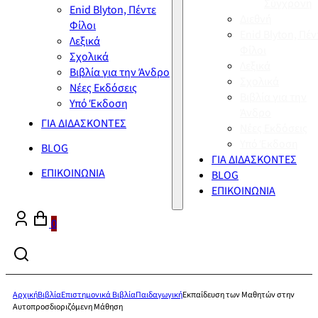
Σύγχρονη
Enid Blyton, Πέντε
Διεθνή
Φίλοι
Enid Blyton, Πέν
Λεξικά
Φίλοι
Σχολικά
Λεξικά
Βιβλία για την Άνδρο
Σχολικά
Νέες Εκδόσεις
Βιβλία για την
Υπό Έκδοση
Άνδρο
ΓΙΑ ΔΙΔΑΣΚΟΝΤΕΣ
Νέες Εκδόσεις
Υπό Έκδοση
BLOG
ΓΙΑ ΔΙΔΑΣΚΟΝΤΕΣ
ΕΠΙΚΟΙΝΩΝΙΑ
BLOG
ΕΠΙΚΟΙΝΩΝΙΑ
0
Αρχική
Βιβλία
Επιστημονικά Βιβλία
Παιδαγωγική
Εκπαίδευση των Μαθητών στην
Αυτοπροσδιοριζόμενη Μάθηση