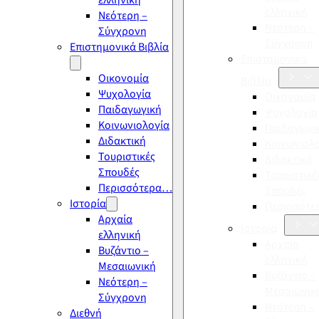
ελληνική
ελληνική
Νεότερη –
Νεότερη –
Σύγχρονη
Σύγχρονη
Επιστημονικά Βιβλία
Επιστημονικά
Οικονομία
Βιβλία
Ψυχολογία
Οικονομία
Παιδαγωγική
Ψυχολογία
Κοινωνιολογία
Παιδαγωγι
Διδακτική
Κοινωνιολ
Τουριστικές
Διδακτική
Σπουδές
Τουριστικέ
Περισσότερα…
Σπουδές
Ιστορία
Περισσότ
Αρχαία
Ιστορία
ελληνική
Αρχαία
Βυζάντιο –
ελληνική
Μεσαιωνική
Βυζάντιο –
Νεότερη –
Μεσαιωνικ
Σύγχρονη
Νεότερη –
Διεθνή