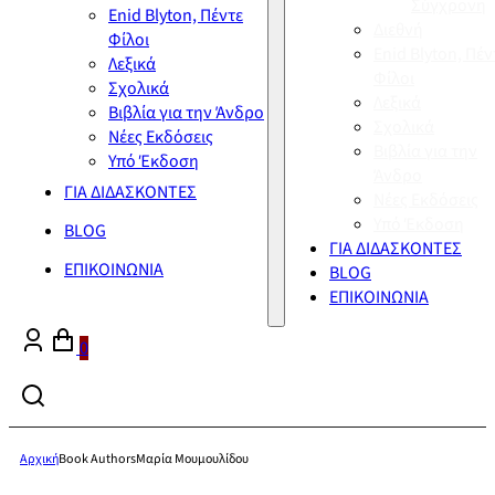
Σύγχρονη
Enid Blyton, Πέντε
Διεθνή
Φίλοι
Enid Blyton, Πέν
Λεξικά
Φίλοι
Σχολικά
Λεξικά
Βιβλία για την Άνδρο
Σχολικά
Νέες Εκδόσεις
Βιβλία για την
Υπό Έκδοση
Άνδρο
ΓΙΑ ΔΙΔΑΣΚΟΝΤΕΣ
Νέες Εκδόσεις
Υπό Έκδοση
BLOG
ΓΙΑ ΔΙΔΑΣΚΟΝΤΕΣ
ΕΠΙΚΟΙΝΩΝΙΑ
BLOG
ΕΠΙΚΟΙΝΩΝΙΑ
0
Αρχική
Book Authors
Μαρία Μουμουλίδου