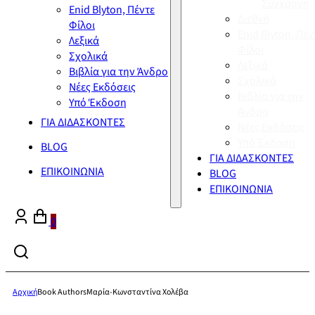
Σύγχρονη
Enid Blyton, Πέντε
Διεθνή
Φίλοι
Enid Blyton, Πέν
Λεξικά
Φίλοι
Σχολικά
Λεξικά
Βιβλία για την Άνδρο
Σχολικά
Νέες Εκδόσεις
Βιβλία για την
Υπό Έκδοση
Άνδρο
ΓΙΑ ΔΙΔΑΣΚΟΝΤΕΣ
Νέες Εκδόσεις
Υπό Έκδοση
BLOG
ΓΙΑ ΔΙΔΑΣΚΟΝΤΕΣ
ΕΠΙΚΟΙΝΩΝΙΑ
BLOG
ΕΠΙΚΟΙΝΩΝΙΑ
0
Αρχική
Book Authors
Μαρία-Κωνσταντίνα Χολέβα