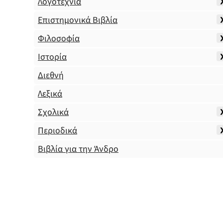
Λογοτεχνία
Επιστημονικά Βιβλία
Φιλοσοφία
Ιστορία
Διεθνή
Λεξικά
Σχολικά
Περιοδικά
Βιβλία για την Άνδρο