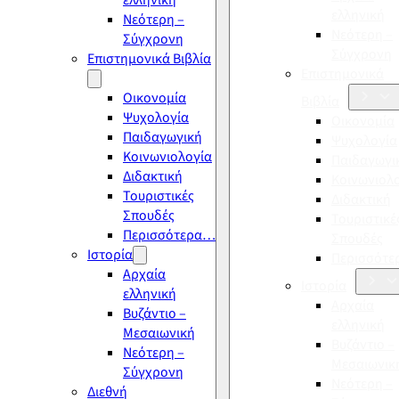
ελληνική
ελληνική
Νεότερη –
Νεότερη –
Σύγχρονη
Σύγχρονη
Επιστημονικά Βιβλία
Επιστημονικά
Οικονομία
Βιβλία
Ψυχολογία
Οικονομία
Παιδαγωγική
Ψυχολογία
Κοινωνιολογία
Παιδαγωγι
Διδακτική
Κοινωνιολ
Τουριστικές
Διδακτική
Σπουδές
Τουριστικέ
Περισσότερα…
Σπουδές
Ιστορία
Περισσότ
Αρχαία
Ιστορία
ελληνική
Αρχαία
Βυζάντιο –
ελληνική
Μεσαιωνική
Βυζάντιο –
Νεότερη –
Μεσαιωνικ
Σύγχρονη
Νεότερη –
Διεθνή