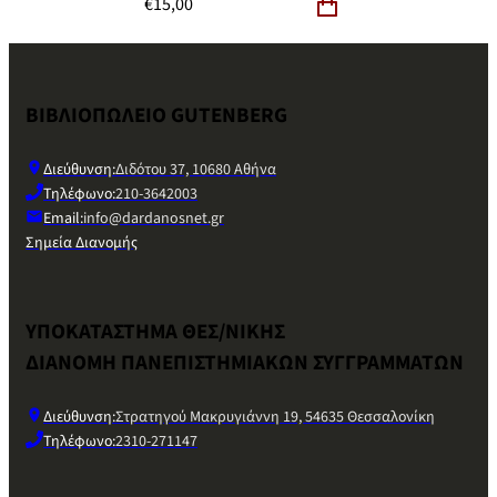
€
15,00
ΒΙΒΛΙΟΠΩΛΕΙΟ GUTENBERG
Διεύθυνση:
Διδότου 37, 10680 Αθήνα
Τηλέφωνο:
210-3642003
Email:
info@dardanosnet.gr
Σημεία Διανομής
ΥΠΟΚΑΤΑΣΤΗΜΑ ΘΕΣ/ΝΙΚΗΣ
ΔΙΑΝΟΜΗ ΠΑΝΕΠΙΣΤΗΜΙΑΚΩΝ ΣΥΓΓΡΑΜΜΑΤΩΝ
Διεύθυνση:
Στρατηγού Μακρυγιάννη 19, 54635 Θεσσαλονίκη
Τηλέφωνο:
2310-271147