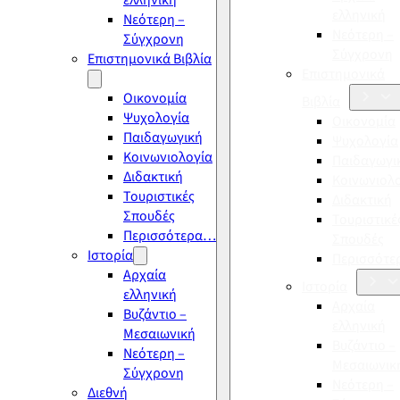
ελληνική
ελληνική
Νεότερη –
Νεότερη –
Σύγχρονη
Σύγχρονη
Επιστημονικά Βιβλία
Επιστημονικά
Οικονομία
Βιβλία
Ψυχολογία
Οικονομία
Παιδαγωγική
Ψυχολογία
Κοινωνιολογία
Παιδαγωγι
Διδακτική
Κοινωνιολ
Τουριστικές
Διδακτική
Σπουδές
Τουριστικέ
Περισσότερα…
Σπουδές
Ιστορία
Περισσότ
Αρχαία
Ιστορία
ελληνική
Αρχαία
Βυζάντιο –
ελληνική
Μεσαιωνική
Βυζάντιο –
Νεότερη –
Μεσαιωνικ
Σύγχρονη
Νεότερη –
Διεθνή