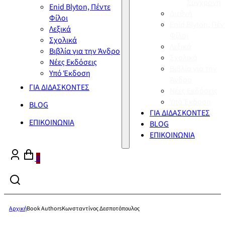
Σύγχρονη
Enid Blyton, Πέντε
Διεθνή
Φίλοι
Enid Blyton, Πέν
Λεξικά
Φίλοι
Σχολικά
Λεξικά
Βιβλία για την Άνδρο
Σχολικά
Νέες Εκδόσεις
Βιβλία για την
Υπό Έκδοση
Άνδρο
ΓΙΑ ΔΙΔΑΣΚΟΝΤΕΣ
Νέες Εκδόσεις
Υπό Έκδοση
BLOG
ΓΙΑ ΔΙΔΑΣΚΟΝΤΕΣ
ΕΠΙΚΟΙΝΩΝΙΑ
BLOG
ΕΠΙΚΟΙΝΩΝΙΑ
0
Αρχική
Book Authors
Κωνσταντίνος Δεσποτόπουλος