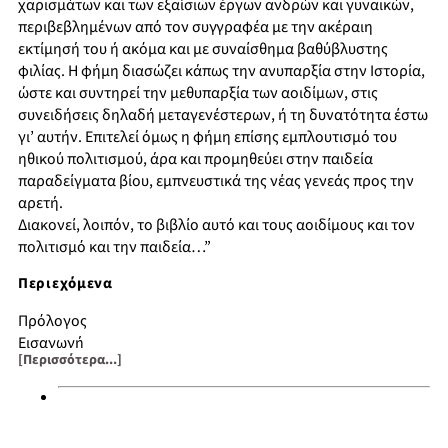
χαρισμάτων και των εξαίσιων έργων ανδρών και γυναικών,
περιβεβλημένων από τον συγγραφέα με την ακέραιη
εκτίμησή του ή ακόμα και με συναίσθημα βαθύβλυστης
φιλίας. Η φήμη διασώζει κάπως την ανυπαρξία στην Ιστορία,
ώστε και συντηρεί την μεθυπαρξία των αοιδίμων, στις
συνειδήσεις δηλαδή μεταγενέστερων, ή τη δυνατότητα έστω
γι’ αυτήν. Επιτελεί όμως η φήμη επίσης εμπλουτισμό του
ηθικού πολιτισμού, άρα και προμηθεύει στην παιδεία
παραδείγματα βίου, εμπνευστικά της νέας γενεάς προς την
αρετή.
Διακονεί, λοιπόν, το βιβλίο αυτό και τους αοιδίμους και τον
πολιτισμό και την παιδεία…”
Περιεχόμενα
Πρόλογος
Εισαγωγή
[Περισσότερα...]
Φήμη Ακαδημαϊκών: Ξενοφών Ζολώτας, Μιχαήλ
Στασινόπουλος, Γεώργιος Μιχαηλίδης-Νουάρος, Γεώργιος
Μερίκας, Ιωάννης Παππάς, Ιωάννης Πεσμαζόγλου
Φήμη Άλλων Αοιδίμων: Αλέξανδρος Ι. Δεσποτόπουλος,