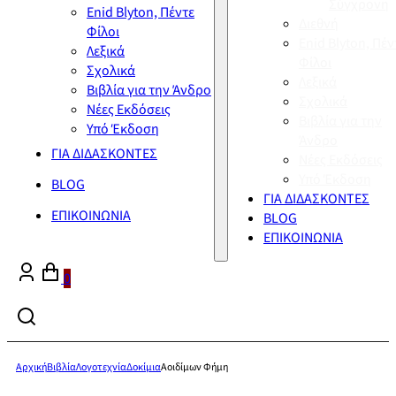
Σύγχρονη
Enid Blyton, Πέντε
Διεθνή
Φίλοι
Enid Blyton, Πέν
Λεξικά
Φίλοι
Σχολικά
Λεξικά
Βιβλία για την Άνδρο
Σχολικά
Νέες Εκδόσεις
Βιβλία για την
Υπό Έκδοση
Άνδρο
ΓΙΑ ΔΙΔΑΣΚΟΝΤΕΣ
Νέες Εκδόσεις
Υπό Έκδοση
BLOG
ΓΙΑ ΔΙΔΑΣΚΟΝΤΕΣ
ΕΠΙΚΟΙΝΩΝΙΑ
BLOG
ΕΠΙΚΟΙΝΩΝΙΑ
0
Αρχική
Βιβλία
Λογοτεχνία
Δοκίμια
Αοιδίμων Φήμη