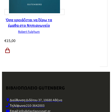
Όσα χρειάζεται να ξέρω τα
έμαθα στο Νηπιαγωγείο
Robert Fulghum
€
15,00
ΒΙΒΛΙΟΠΩΛΕΙΟ GUTENBERG
Διεύθυνση:
Διδότου 37, 10680 Αθήνα
Τηλέφωνο:
210-3642003
Email:
info@dardanosnet.gr