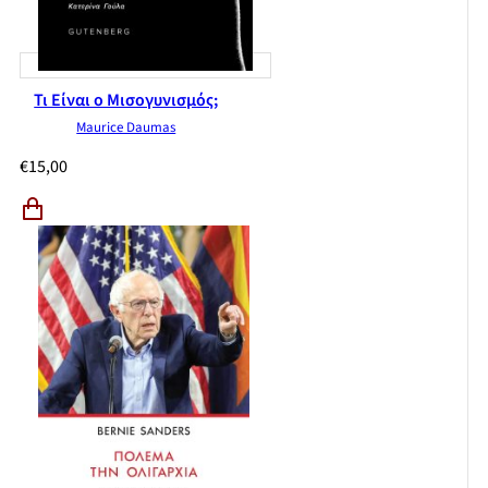
Τι Είναι ο Μισογυνισμός;
Maurice Daumas
€
15,00