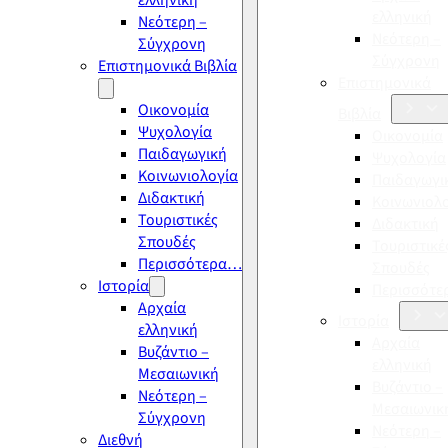
ελληνική
ελληνική
Νεότερη –
Νεότερη –
Σύγχρονη
Σύγχρονη
Επιστημονικά Βιβλία
Επιστημονικά
Οικονομία
Βιβλία
Ψυχολογία
Οικονομία
Παιδαγωγική
Ψυχολογία
Κοινωνιολογία
Παιδαγωγι
Διδακτική
Κοινωνιολ
Τουριστικές
Διδακτική
Σπουδές
Τουριστικέ
Περισσότερα…
Σπουδές
Ιστορία
Περισσότ
Αρχαία
Ιστορία
ελληνική
Αρχαία
Βυζάντιο –
ελληνική
Μεσαιωνική
Βυζάντιο –
Νεότερη –
Μεσαιωνικ
Σύγχρονη
Νεότερη –
Διεθνή