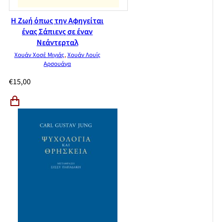
Η Ζωή όπως την Αφηγείται
ένας Σάπιενς σε έναν
Νεάντερταλ
Χουάν Χοσέ Μιγιάς
,
Χουάν Λουίς
Αρσουάγα
€
15,00