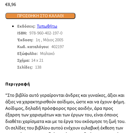
€
8,96
ΠΡΟΣΘΉΚΗ ΣΤΟ ΚΑΛΆΘΙ
Τυπωθήτω
Εκδόσεις:
978-960-402-197-0
ISBN:
1η , Μάιος 2005
Έκδοση:
402197
Κωδ. καταλόγου:
Μαλακό
Εξώφυλλο:
14 x 21
Σχήμα:
138
Σελίδες:
Περιγραφή
“Στο βιβλίο αυτό γεραίρονται άνδρες και γυναίκες, άξιοι και
άξιες να χαρακτηρισθούν αοίδιμοι, ώστε και να έχουν φήμη.
Αοίδιμος, δηλαδή πρόσφορος προς αοιδήν, άρα προς
έξαρση των χαρισμάτων και των έργων του, είναι όποιος
διαθέτει χαρίσματα και με τα έργα του εκόσμησε τη ζωή του.
Οι σελίδες του βιβλίου αυτού ενέχουν ευλαβική έκθεση των