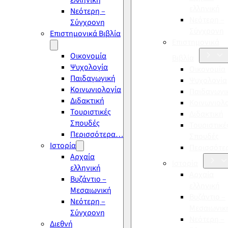
ελληνική
ελληνική
Νεότερη –
Νεότερη –
Σύγχρονη
Σύγχρονη
Επιστημονικά Βιβλία
Επιστημονικά
Οικονομία
Βιβλία
Ψυχολογία
Οικονομία
Παιδαγωγική
Ψυχολογία
Κοινωνιολογία
Παιδαγωγι
Διδακτική
Κοινωνιολ
Τουριστικές
Διδακτική
Σπουδές
Τουριστικέ
Περισσότερα…
Σπουδές
Ιστορία
Περισσότ
Αρχαία
Ιστορία
ελληνική
Αρχαία
Βυζάντιο –
ελληνική
Μεσαιωνική
Βυζάντιο –
Νεότερη –
Μεσαιωνικ
Σύγχρονη
Νεότερη –
Διεθνή