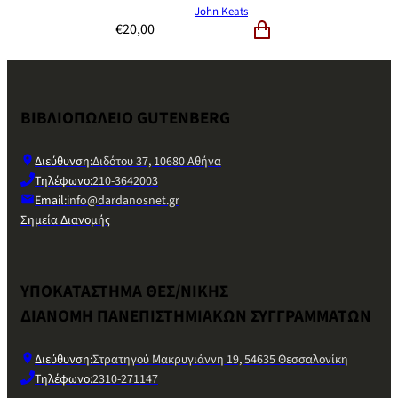
John Keats
€
20,00
ΒΙΒΛΙΟΠΩΛΕΙΟ GUTENBERG
Διεύθυνση:
Διδότου 37, 10680 Αθήνα
Τηλέφωνο:
210-3642003
Email:
info@dardanosnet.gr
Σημεία Διανομής
ΥΠΟΚΑΤΑΣΤΗΜΑ ΘΕΣ/ΝΙΚΗΣ
ΔΙΑΝΟΜΗ ΠΑΝΕΠΙΣΤΗΜΙΑΚΩΝ ΣΥΓΓΡΑΜΜΑΤΩΝ
Διεύθυνση:
Στρατηγού Μακρυγιάννη 19, 54635 Θεσσαλονίκη
Τηλέφωνο:
2310-271147