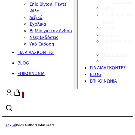
Σύγχρονη
Enid Blyton, Πέντε
Διεθνή
Φίλοι
Enid Blyton, Πέν
Λεξικά
Φίλοι
Σχολικά
Λεξικά
Βιβλία για την Άνδρο
Σχολικά
Νέες Εκδόσεις
Βιβλία για την
Υπό Έκδοση
Άνδρο
ΓΙΑ ΔΙΔΑΣΚΟΝΤΕΣ
Νέες Εκδόσεις
Υπό Έκδοση
BLOG
ΓΙΑ ΔΙΔΑΣΚΟΝΤΕΣ
ΕΠΙΚΟΙΝΩΝΙΑ
BLOG
ΕΠΙΚΟΙΝΩΝΙΑ
0
Αρχική
Book Authors
John Keats