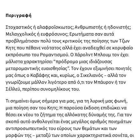
Περιγραφή
Στοχαστικός ή αλαφροΐσκιωτος; Ανθρωπιστής ή ηδονιστής;
Μελαγχολικός ή ευφρόσυνος; Ερωτήματα σαν αυτά
προβλημάτισαν πολύ τους κριτικούς της ποίησης των Τζων
Κητς που πέθανε νεότατος αλλά έχει αναδειχθεί σε κορυφαίο
εκπρόσωπο του Ρομαντισμού. Ο Χάρολντ Μπλουμ τον έχει
μάλιστα χαρακτηρίσει “πρόδρομο μιας ιδιάζουσας
μεταρομαντικής ευαισθησίας”. Τον έχουν εξυμνήσει ποιητές
μας όπως ο Καβάφης και, κυρίως, ο Σικελιανός – αλλά τον
γνωρίζουμε μάλλον λιγότερο από ό,τι τον Μπάυρον ή τον
Σέλλεϋ, περίπου συνομηλίκους του.
Τι σημαίνει όμως σήμερα για μας, για τη λυρική μας φωνή,
μια ποίηση σαν του Κητς; Η παρούσα έκδοση επιδιώκει να
θέσει εκ νέου το ζήτημα της αλλόκοτης δύναμής της. Για τον
σκοπό αυτό ανθολογείται ένας μεγάλος αριθμός ποιημάτων
αντιπροσωπευτικός του εύρους των θεμάτων και των
μορφών της – μεταξύ των οποίων χαρακτηριστικά σονέτα, οι