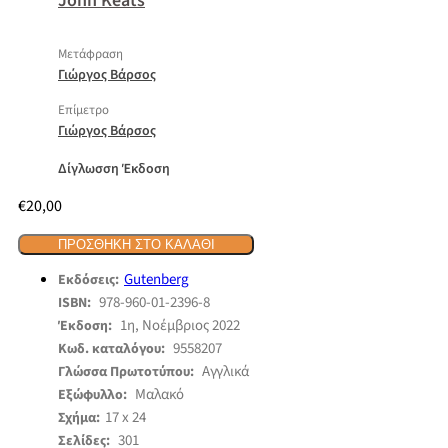
John Keats
Μετάφραση
Γιώργος Βάρσος
Επίμετρο
Γιώργος Βάρσος
Δίγλωσση Έκδοση
€
20,00
ΠΡΟΣΘΉΚΗ ΣΤΟ ΚΑΛΆΘΙ
Gutenberg
Εκδόσεις:
978-960-01-2396-8
ISBN:
1η, Νοέμβριος 2022
Έκδοση:
9558207
Κωδ. καταλόγου:
Αγγλικά
Γλώσσα Πρωτοτύπου:
Μαλακό
Εξώφυλλο:
17 x 24
Σχήμα:
301
Σελίδες: