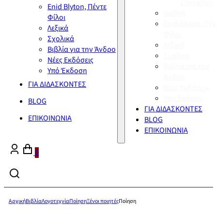
Σύγχρονη
Enid Blyton, Πέντε
Διεθνή
Φίλοι
Enid Blyton, Πέν
Λεξικά
Φίλοι
Σχολικά
Λεξικά
Βιβλία για την Άνδρο
Σχολικά
Νέες Εκδόσεις
Βιβλία για την
Υπό Έκδοση
Άνδρο
ΓΙΑ ΔΙΔΑΣΚΟΝΤΕΣ
Νέες Εκδόσεις
Υπό Έκδοση
BLOG
ΓΙΑ ΔΙΔΑΣΚΟΝΤΕΣ
ΕΠΙΚΟΙΝΩΝΙΑ
BLOG
ΕΠΙΚΟΙΝΩΝΙΑ
0
Αρχική
Βιβλία
Λογοτεχνία
Ποίηση
Ξένοι ποιητές
Ποίηση