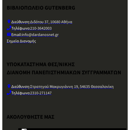
ΒΙΒΛΙΟΠΩΛΕΙΟ GUTENBERG
Διεύθυνση:
Διδότου 37, 10680 Αθήνα
Τηλέφωνο:
210-3642003
Email:
info@dardanosnet.gr
Σημεία Διανομής
ΥΠΟΚΑΤΑΣΤΗΜΑ ΘΕΣ/ΝΙΚΗΣ
ΔΙΑΝΟΜΗ ΠΑΝΕΠΙΣΤΗΜΙΑΚΩΝ ΣΥΓΓΡΑΜΜΑΤΩΝ
Διεύθυνση:
Στρατηγού Μακρυγιάννη 19, 54635 Θεσσαλονίκη
Τηλέφωνο:
2310-271147
ΑΚΟΛΟΥΘΗΣΤΕ ΜΑΣ