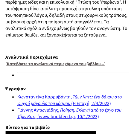
περίφημες ωδές και η επικολυρική “Πτώση του Υπερίωνα”. Η
μετάφραση δίνει απόλυτη προσοχή στην υλική υπόσταση
του ποιητικού λόγου, δηλαδή στους στιχουργικούς τρόπους,
με βασική αρχή ότι η ποίηση αυτή απαγγέλλεται. Τα
αναλυτικά σχόλια ενδεχομένως βοηθούν τον αναγνώστη. Το
επίμετρο θυμίζει και ξανασκέφτεται τα ζητούμενα.
Αναλυτικά Περιεχόμενα
[Κατεβάστε τα αναλυτικά περιεχόμενα του βιβλίου...]
Έγραψαν
Κωνσταντίνα Κορρυβάντη,
Τζων Κητς: ένα δάκρυ στο
ψυχρό μάγουλο του κόσμου
(Η Εποχή, 2/4/2023)
Γιάννης Αντωνιάδης,
Ποίηση. Εκλογή από το έργο του
Τζων Κητς
(www.bookfeed.gr, 10/1/2023)
Βίντεο για το βιβλίο