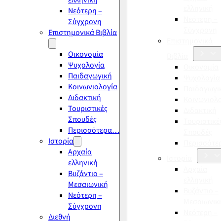
ελληνική
ελληνική
Νεότερη –
Νεότερη –
Σύγχρονη
Σύγχρονη
Επιστημονικά Βιβλία
Επιστημονικά
Οικονομία
Βιβλία
Ψυχολογία
Οικονομία
Παιδαγωγική
Ψυχολογία
Κοινωνιολογία
Παιδαγωγι
Διδακτική
Κοινωνιολ
Τουριστικές
Διδακτική
Σπουδές
Τουριστικέ
Περισσότερα…
Σπουδές
Ιστορία
Περισσότ
Αρχαία
Ιστορία
ελληνική
Αρχαία
Βυζάντιο –
ελληνική
Μεσαιωνική
Βυζάντιο –
Νεότερη –
Μεσαιωνικ
Σύγχρονη
Νεότερη –
Διεθνή