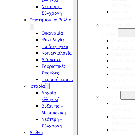
ελληνική
ελληνική
Νεότερη –
Νεότερη –
Σύγχρονη
Σύγχρονη
Επιστημονικά Βιβλία
Επιστημονικά
Οικονομία
Βιβλία
Ψυχολογία
Οικονομία
Παιδαγωγική
Ψυχολογία
Κοινωνιολογία
Παιδαγωγι
Διδακτική
Κοινωνιολ
Τουριστικές
Διδακτική
Σπουδές
Τουριστικέ
Περισσότερα…
Σπουδές
Ιστορία
Περισσότ
Αρχαία
Ιστορία
ελληνική
Αρχαία
Βυζάντιο –
ελληνική
Μεσαιωνική
Βυζάντιο –
Νεότερη –
Μεσαιωνικ
Σύγχρονη
Νεότερη –
Διεθνή