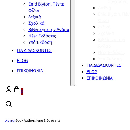
Σύγχρονη
Enid Blyton, Πέντε
Διεθνή
Φίλοι
Enid Blyton, Πέν
Λεξικά
Φίλοι
Σχολικά
Λεξικά
Βιβλία για την Άνδρο
Σχολικά
Νέες Εκδόσεις
Βιβλία για την
Υπό Έκδοση
Άνδρο
ΓΙΑ ΔΙΔΑΣΚΟΝΤΕΣ
Νέες Εκδόσεις
Υπό Έκδοση
BLOG
ΓΙΑ ΔΙΔΑΣΚΟΝΤΕΣ
ΕΠΙΚΟΙΝΩΝΙΑ
BLOG
ΕΠΙΚΟΙΝΩΝΙΑ
0
Αρχική
Book Authors
Ilene S. Schwartz