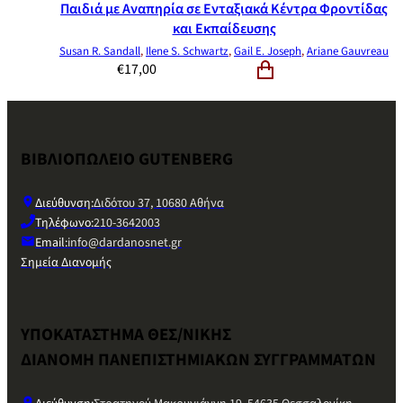
Παιδιά με Αναπηρία σε Ενταξιακά Κέντρα Φροντίδας
και Εκπαίδευσης
Susan R. Sandall
,
Ilene S. Schwartz
,
Gail E. Joseph
,
Ariane Gauvreau
€
17,00
ΒΙΒΛΙΟΠΩΛΕΙΟ GUTENBERG
Διεύθυνση:
Διδότου 37, 10680 Αθήνα
Τηλέφωνο:
210-3642003
Email:
info@dardanosnet.gr
Σημεία Διανομής
ΥΠΟΚΑΤΑΣΤΗΜΑ ΘΕΣ/ΝΙΚΗΣ
ΔΙΑΝΟΜΗ ΠΑΝΕΠΙΣΤΗΜΙΑΚΩΝ ΣΥΓΓΡΑΜΜΑΤΩΝ