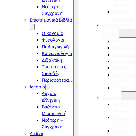
ελληνική
ελληνική
Νεότερη –
Νεότερη –
Σύγχρονη
Σύγχρονη
Επιστημονικά Βιβλία
Επιστημονικά
Οικονομία
Βιβλία
Ψυχολογία
Οικονομία
Παιδαγωγική
Ψυχολογία
Κοινωνιολογία
Παιδαγωγι
Διδακτική
Κοινωνιολ
Τουριστικές
Διδακτική
Σπουδές
Τουριστικέ
Περισσότερα…
Σπουδές
Ιστορία
Περισσότ
Αρχαία
Ιστορία
ελληνική
Αρχαία
Βυζάντιο –
ελληνική
Μεσαιωνική
Βυζάντιο –
Νεότερη –
Μεσαιωνικ
Σύγχρονη
Νεότερη –
Διεθνή