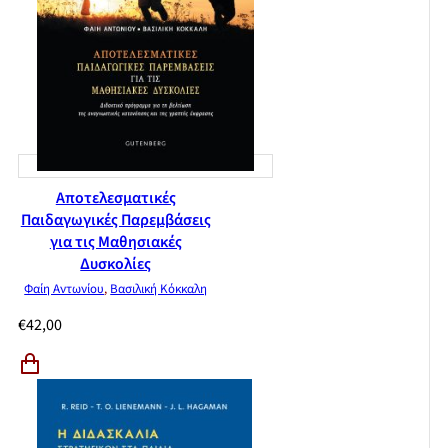
Αποτελεσματικές
Παιδαγωγικές Παρεμβάσεις
για τις Μαθησιακές
Δυσκολίες
Φαίη Αντωνίου
,
Βασιλική Κόκκαλη
€
42,00