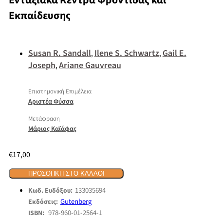
Ενταξιακά Κέντρα Φροντίδας και
Εκπαίδευσης
Susan R. Sandall
Ilene S. Schwartz
Gail E.
,
,
Joseph
Ariane Gauvreau
,
Επιστημονική Επιμέλεια
Αριστέα Φύσσα
Μετάφραση
Μάριος Καϊάφας
€
17,00
ΠΡΟΣΘΉΚΗ ΣΤΟ ΚΑΛΆΘΙ
133035694
Κωδ. Ευδόξου:
Gutenberg
Εκδόσεις:
978-960-01-2564-1
ISBN: