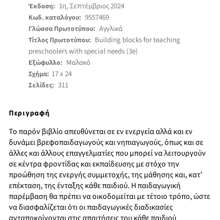
1η, Σεπτέμβριος 2024
Έκδοση:
9557469
Κωδ. καταλόγου:
Αγγλικά
Γλώσσα Πρωτοτύπου:
Building blocks for teaching
Τίτλος Πρωτοτύπου:
preschoolers with special needs (3e)
Μαλακό
Εξώφυλλο:
17 x 24
Σχήμα:
311
Σελίδες:
Περιγραφή
Το παρόν βιβλίο απευθύνεται σε εν ενεργεία αλλά και εν
δυνάμει βρεφοπαιδαγωγούς και νηπιαγωγούς, όπως και σε
άλλες και άλλους επαγγελματίες που μπορεί να λειτουργούν
σε κέντρα φροντίδας και εκπαίδευσης με στόχο την
προώθηση της ενεργής συμμετοχής, της μάθησης και, κατ’
επέκταση, της ένταξης κάθε παιδιού. Η παιδαγωγική
παρέμβαση θα πρέπει να οικοδομείται με τέτοιο τρόπο, ώστε
να διασφαλίζεται ότι οι παιδαγωγικές διαδικασίες
ανταποκρίνονται στις απαιτήσεις του κάθε παιδιού