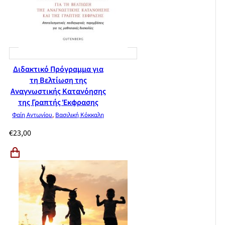
Διδακτικό Πρόγραμμα για
τη Βελτίωση της
Αναγνωστικής Κατανόησης
της Γραπτής Έκφρασης
Φαίη Αντωνίου
,
Βασιλική Κόκκαλη
€
23,00