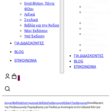
Σύγχρονη
Enid Blyton, Πέντε
Διεθνή
Φίλοι
Enid Blyton, Πέν
Λεξικά
Φίλοι
Σχολικά
Λεξικά
Βιβλία για την Άνδρο
Σχολικά
Νέες Εκδόσεις
Βιβλία για την
Υπό Έκδοση
Άνδρο
ΓΙΑ ΔΙΔΑΣΚΟΝΤΕΣ
Νέες Εκδόσεις
Υπό Έκδοση
BLOG
ΓΙΑ ΔΙΔΑΣΚΟΝΤΕΣ
ΕΠΙΚΟΙΝΩΝΙΑ
BLOG
ΕΠΙΚΟΙΝΩΝΙΑ
0
Αρχική
Βιβλία
Επιστημονικά Βιβλία
Παιδαγωγική
Ειδική Παιδαγωγική
Οικοδόμηση
της Παιδαγωγικής Παρέμβασης για Παιδιά με Αναπηρία σε Ενταξιακά Κέντρα