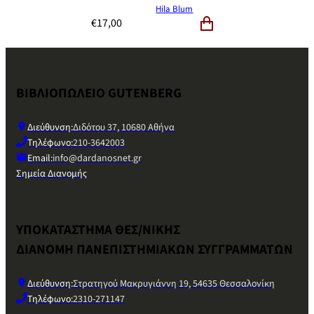
Hila Blum
€
17,00
ΒΙΒΛΙΟΠΩΛΕΙΟ GUTENBERG
Διεύθυνση:
Διδότου 37, 10680 Αθήνα
Τηλέφωνο:
210-3642003
Email:
info@dardanosnet.gr
Σημεία Διανομής
ΥΠΟΚΑΤΑΣΤΗΜΑ ΘΕΣ/ΝΙΚΗΣ
ΔΙΑΝΟΜΗ ΠΑΝΕΠΙΣΤΗΜΙΑΚΩΝ ΣΥΓΓΡΑΜΜΑΤΩΝ
Διεύθυνση:
Στρατηγού Μακρυγιάννη 19, 54635 Θεσσαλονίκη
Τηλέφωνο:
2310-271147