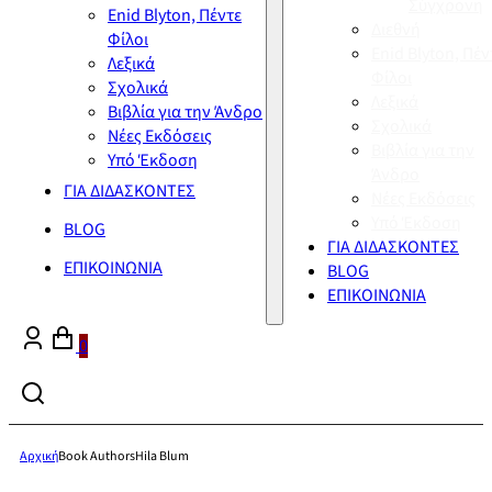
Σύγχρονη
Enid Blyton, Πέντε
Διεθνή
Φίλοι
Enid Blyton, Πέν
Λεξικά
Φίλοι
Σχολικά
Λεξικά
Βιβλία για την Άνδρο
Σχολικά
Νέες Εκδόσεις
Βιβλία για την
Υπό Έκδοση
Άνδρο
ΓΙΑ ΔΙΔΑΣΚΟΝΤΕΣ
Νέες Εκδόσεις
Υπό Έκδοση
BLOG
ΓΙΑ ΔΙΔΑΣΚΟΝΤΕΣ
ΕΠΙΚΟΙΝΩΝΙΑ
BLOG
ΕΠΙΚΟΙΝΩΝΙΑ
0
Αρχική
Book Authors
Hila Blum