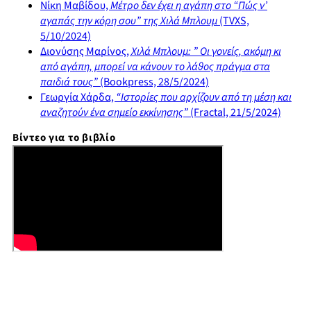
Νίκη Μαβίδου,
Μέτρο δεν έχει η αγάπη στο “Πώς ν’
αγαπάς την κόρη σου” της Χιλά Μπλουμ
(TVXS,
5/10/2024)
Διονύσης Μαρίνος,
Χιλά Μπλουμ: ” Οι γονείς, ακόμη κι
από αγάπη, μπορεί να κάνουν το λάθος πράγμα στα
παιδιά τους”
(Bookpress, 28/5/2024)
Γεωργία Χάρδα,
“Ιστορίες που αρχίζουν από τη μέση και
αναζητούν ένα σημείο εκκίνησης”
(Fractal, 21/5/2024)
Βίντεο για το βιβλίο