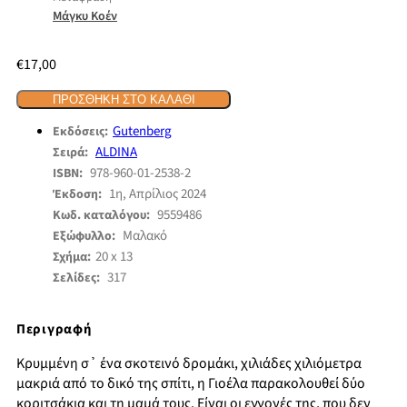
Μάγκυ Κοέν
€
17,00
ΠΡΟΣΘΉΚΗ ΣΤΟ ΚΑΛΆΘΙ
Gutenberg
Εκδόσεις:
ALDINA
Σειρά:
978-960-01-2538-2
ISBN:
1η, Απρίλιος 2024
Έκδοση:
9559486
Κωδ. καταλόγου:
Μαλακό
Εξώφυλλο:
20 x 13
Σχήμα:
317
Σελίδες:
Περιγραφή
Κρυμμένη σ᾽ ένα σκοτεινό δρομάκι, χιλιάδες χιλιόμετρα
μακριά από το δικό της σπίτι, η Γιοέλα παρακολουθεί δύο
κοριτσάκια και τη μαμά τους. Είναι οι εγγονές της, που δεν