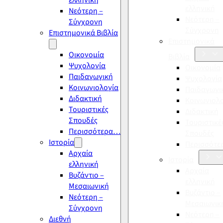
ελληνική
ελληνική
Νεότερη –
Νεότερη –
Σύγχρονη
Σύγχρονη
Επιστημονικά Βιβλία
Επιστημονικά
Οικονομία
Βιβλία
Ψυχολογία
Οικονομία
Παιδαγωγική
Ψυχολογία
Κοινωνιολογία
Παιδαγωγι
Διδακτική
Κοινωνιολ
Τουριστικές
Διδακτική
Σπουδές
Τουριστικέ
Περισσότερα…
Σπουδές
Ιστορία
Περισσότ
Αρχαία
Ιστορία
ελληνική
Αρχαία
Βυζάντιο –
ελληνική
Μεσαιωνική
Βυζάντιο –
Νεότερη –
Μεσαιωνικ
Σύγχρονη
Νεότερη –
Διεθνή