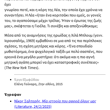
έχει
γνωρίσει ποτέ, και η κόρη της Λέα, την οποία έχει χρόνια να
συναντήσει. Η Λέα «ήταν ένα κοριτσάκι που εμείς, οι γονείς
του, το αγαπούσαμε μέχρι τρέλας. Ήταν ο έρωτας της ζωής
μας», σκέφτεται η Γιοέλα. Τι συνέβη και αποξενώθηκαμε;
Μέσα από τις αναμνήσεις της ηρωίδας η Χιλά Μπλουμ (γενν.
Ιερουσαλήμ, 1969) εμβαθύνει σε μια από τις πιο περίπλοκες
σχέσεις, τη σχέση μητέρας και κόρης. «Ένα σπουδαίο
μυθιστόρημα, ένα ψυχολογικό ταξίδι με πολύ σασπένς, που
ερευνά ένα μεγάλο μυστήριο: ότι ακόμα και η πιο αγνή
μητρική αγάπη μπορεί να έχει καταστροφικές συνέπειες»
(
The New York Times
).
Έργο Εξωφύλλου
Ελένη Γούναρη,
Στην οθόνη
, 2015
Έγραψαν
Νίκος Σαλτερής,
Μία ιστορία που αφορά όλους μας
(Literature, 24/2/2025)