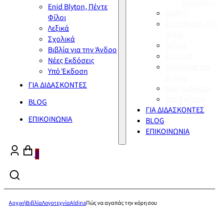
Σύγχρονη
Enid Blyton, Πέντε
Διεθνή
Φίλοι
Enid Blyton, Πέν
Λεξικά
Φίλοι
Σχολικά
Λεξικά
Βιβλία για την Άνδρο
Σχολικά
Νέες Εκδόσεις
Βιβλία για την
Υπό Έκδοση
Άνδρο
ΓΙΑ ΔΙΔΑΣΚΟΝΤΕΣ
Νέες Εκδόσεις
Υπό Έκδοση
BLOG
ΓΙΑ ΔΙΔΑΣΚΟΝΤΕΣ
ΕΠΙΚΟΙΝΩΝΙΑ
BLOG
ΕΠΙΚΟΙΝΩΝΙΑ
0
Αρχική
Βιβλία
Λογοτεχνία
Aldina
Πώς να αγαπάς την κόρη σου