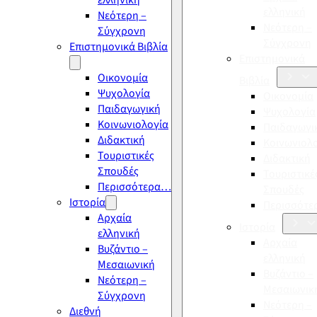
ελληνική
ελληνική
Νεότερη –
Νεότερη –
Σύγχρονη
Σύγχρονη
Επιστημονικά Βιβλία
Επιστημονικά
Οικονομία
Βιβλία
Ψυχολογία
Οικονομία
Παιδαγωγική
Ψυχολογία
Κοινωνιολογία
Παιδαγωγι
Διδακτική
Κοινωνιολ
Τουριστικές
Διδακτική
Σπουδές
Τουριστικέ
Περισσότερα…
Σπουδές
Ιστορία
Περισσότ
Αρχαία
Ιστορία
ελληνική
Αρχαία
Βυζάντιο –
ελληνική
Μεσαιωνική
Βυζάντιο –
Νεότερη –
Μεσαιωνικ
Σύγχρονη
Νεότερη –
Διεθνή