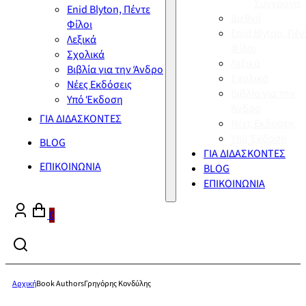
Σύγχρονη
Enid Blyton, Πέντε
Διεθνή
Φίλοι
Enid Blyton, Πέν
Λεξικά
Φίλοι
Σχολικά
Λεξικά
Βιβλία για την Άνδρο
Σχολικά
Νέες Εκδόσεις
Βιβλία για την
Υπό Έκδοση
Άνδρο
ΓΙΑ ΔΙΔΑΣΚΟΝΤΕΣ
Νέες Εκδόσεις
Υπό Έκδοση
BLOG
ΓΙΑ ΔΙΔΑΣΚΟΝΤΕΣ
ΕΠΙΚΟΙΝΩΝΙΑ
BLOG
ΕΠΙΚΟΙΝΩΝΙΑ
0
Αρχική
Book Authors
Γρηγόρης Κονδύλης