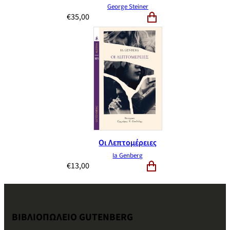
George Steiner
€
35,00
Οι Λεπτομέρειες
Ia Genberg
€
13,00
ΒΙΒΛΙΟΠΩΛΕΙΟ GUTENBERG