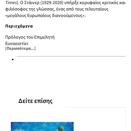
Times
). Ο Στάινερ (1929-2020) υπήρξε κορυφαίος κριτικός και
φιλόσοφος της γλώσσας, ένας από τους τελευταίους
«μεγάλους Ευρωπαίους διανοούμενους».
Περιεχόμενα
Πρόλογος του Επιμελητή
Ευχαριστίες
[Περισσότερα...]
Πρόλογος στην Τρίτη Έκδοση
Πρόλογος στη Δεύτερη Έκδοση
1. ῾Η κατανόηση ως μετάφραση
2. Γλώσσα και Γνώσις
3. Λέξη κατά αντικειμένου
4. Οι αξιώσεις της θεωρίας
5. Η ερμηνευτική κίνηση
6. Τοπολογίες της κουλτούρας
Δείτε επίσης
Επίλογος
Επιλεγμένη βιβλιογραφία
Ευρετήριο