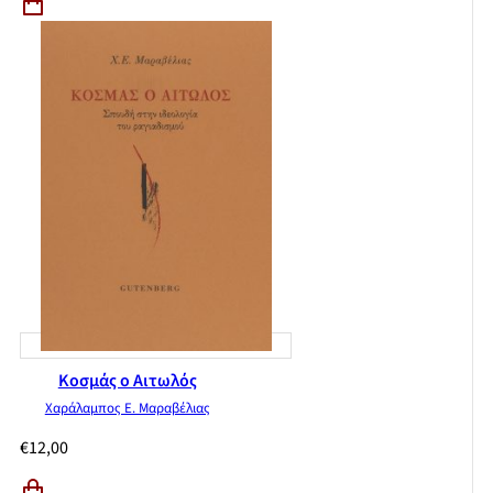
Κοσμάς ο Αιτωλός
Χαράλαμπος Ε. Μαραβέλιας
€
12,00