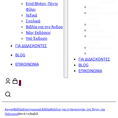
Σύγχρονη
Enid Blyton, Πέντε
Διεθνή
Φίλοι
Enid Blyton, Πέν
Λεξικά
Φίλοι
Σχολικά
Λεξικά
Βιβλία για την Άνδρο
Σχολικά
Νέες Εκδόσεις
Βιβλία για την
Υπό Έκδοση
Άνδρο
ΓΙΑ ΔΙΔΑΣΚΟΝΤΕΣ
Νέες Εκδόσεις
Υπό Έκδοση
BLOG
ΓΙΑ ΔΙΔΑΣΚΟΝΤΕΣ
ΕΠΙΚΟΙΝΩΝΙΑ
BLOG
ΕΠΙΚΟΙΝΩΝΙΑ
0
Αρχική
Βιβλία
Επιστημονικά Βιβλία
Μελέτες για τη Λογοτεχνία, την Τέχνη, τον
Πολιτισμό
Μετά τη Βαβέλ