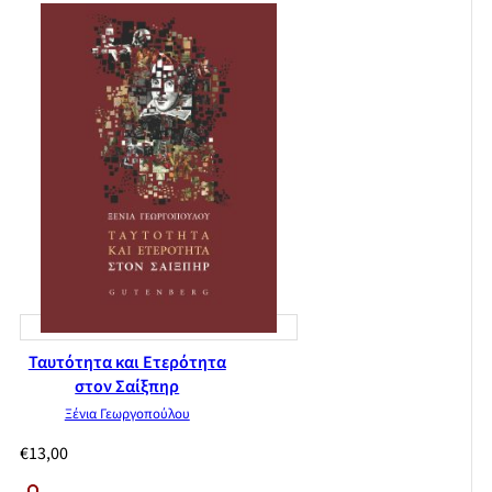
Ταυτότητα και Ετερότητα
στον Σαίξπηρ
Ξένια Γεωργοπούλου
€
13,00