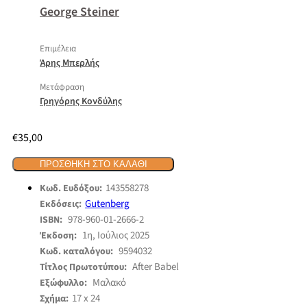
George Steiner
Επιμέλεια
Άρης Μπερλής
Μετάφραση
Γρηγόρης Κονδύλης
€
35,00
ΠΡΟΣΘΉΚΗ ΣΤΟ ΚΑΛΆΘΙ
143558278
Κωδ. Ευδόξου:
Gutenberg
Εκδόσεις:
978-960-01-2666-2
ISBN:
1η, Ιούλιος 2025
Έκδοση:
9594032
Κωδ. καταλόγου:
After Babel
Τίτλος Πρωτοτύπου:
Μαλακό
Εξώφυλλο:
17 x 24
Σχήμα: