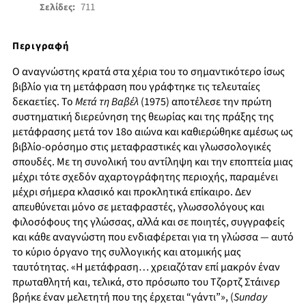
711
Σελίδες:
Περιγραφή
Ο αναγνώστης κρατά στα χέρια του το σημαντικότερο ίσως
βιβλίο για τη μετάφραση που γράφτηκε τις τελευταίες
δεκαετίες. Το
Μετά τη Βαβέλ
(1975) αποτέλεσε την πρώτη
συστηματική διερεύνηση της θεωρίας και της πράξης της
μετάφρασης μετά τον 18ο αιώνα και καθιερώθηκε αμέσως ως
βιβλίο-ορόσημο στις μεταφραστικές και γλωσσολογικές
σπουδές. Με τη συνολική του αντίληψη και την εποπτεία μιας
μέχρι τότε σχεδόν αχαρτογράφητης περιοχής, παραμένει
μέχρι σήμερα κλασικό και προκλητικά επίκαιρο. Δεν
απευθύνεται μόνο σε μεταφραστές, γλωσσολόγους και
φιλοσόφους της γλώσσας, αλλά και σε ποιητές, συγγραφείς
και κάθε αναγνώστη που ενδιαφέρεται για τη γλώσσα — αυτό
το κύριο όργανο της συλλογικής και ατομικής μας
ταυτότητας. «Η μετάφραση… χρειαζόταν επί μακρόν έναν
πρωταθλητή και, τελικά, στο πρόσωπο του Τζορτζ Στάινερ
βρήκε έναν μελετητή που της έρχεται “γάντι”», (
Sunday