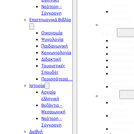
ελληνική
ελληνική
Νεότερη –
Νεότερη –
Σύγχρονη
Σύγχρονη
Επιστημονικά Βιβλία
Επιστημονικά
Οικονομία
Βιβλία
Ψυχολογία
Οικονομία
Παιδαγωγική
Ψυχολογία
Κοινωνιολογία
Παιδαγωγι
Διδακτική
Κοινωνιολ
Τουριστικές
Διδακτική
Σπουδές
Τουριστικέ
Περισσότερα…
Σπουδές
Ιστορία
Περισσότ
Αρχαία
Ιστορία
ελληνική
Αρχαία
Βυζάντιο –
ελληνική
Μεσαιωνική
Βυζάντιο –
Νεότερη –
Μεσαιωνικ
Σύγχρονη
Νεότερη –
Διεθνή