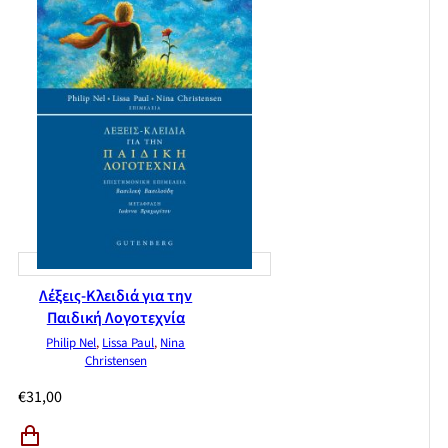
Λέξεις-Κλειδιά για την
Παιδική Λογοτεχνία
Philip Nel
,
Lissa Paul
,
Nina
Christensen
€
31,00