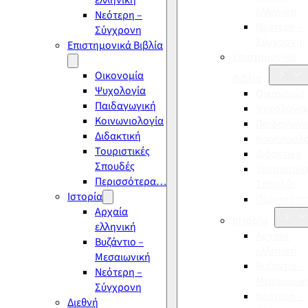
ελληνική
ελληνική
Νεότερη –
Νεότερη –
Σύγχρονη
Σύγχρονη
Επιστημονικά Βιβλία
Επιστημονικά
Οικονομία
Βιβλία
Ψυχολογία
Οικονομία
Παιδαγωγική
Ψυχολογία
Κοινωνιολογία
Παιδαγωγι
Διδακτική
Κοινωνιολ
Τουριστικές
Διδακτική
Σπουδές
Τουριστικέ
Περισσότερα…
Σπουδές
Ιστορία
Περισσότ
Αρχαία
Ιστορία
ελληνική
Αρχαία
Βυζάντιο –
ελληνική
Μεσαιωνική
Βυζάντιο –
Νεότερη –
Μεσαιωνικ
Σύγχρονη
Νεότερη –
Διεθνή