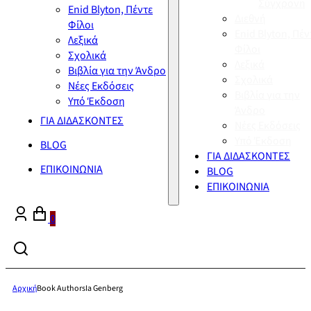
Σύγχρονη
Enid Blyton, Πέντε
Διεθνή
Φίλοι
Enid Blyton, Πέν
Λεξικά
Φίλοι
Σχολικά
Λεξικά
Βιβλία για την Άνδρο
Σχολικά
Νέες Εκδόσεις
Βιβλία για την
Υπό Έκδοση
Άνδρο
ΓΙΑ ΔΙΔΑΣΚΟΝΤΕΣ
Νέες Εκδόσεις
Υπό Έκδοση
BLOG
ΓΙΑ ΔΙΔΑΣΚΟΝΤΕΣ
ΕΠΙΚΟΙΝΩΝΙΑ
BLOG
ΕΠΙΚΟΙΝΩΝΙΑ
0
Αρχική
Book Authors
Ia Genberg