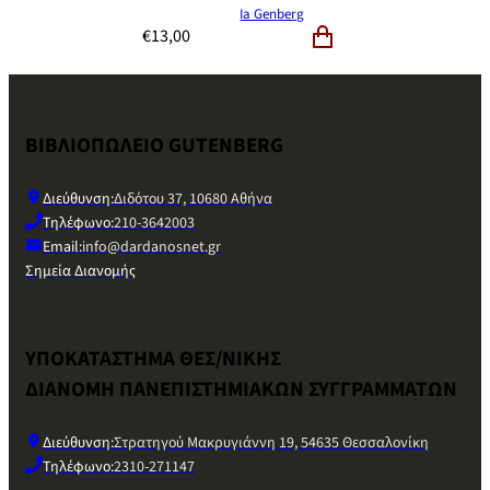
Ia Genberg
€
13,00
ΒΙΒΛΙΟΠΩΛΕΙΟ GUTENBERG
Διεύθυνση:
Διδότου 37, 10680 Αθήνα
Τηλέφωνο:
210-3642003
Email:
info@dardanosnet.gr
Σημεία Διανομής
ΥΠΟΚΑΤΑΣΤΗΜΑ ΘΕΣ/ΝΙΚΗΣ
ΔΙΑΝΟΜΗ ΠΑΝΕΠΙΣΤΗΜΙΑΚΩΝ ΣΥΓΓΡΑΜΜΑΤΩΝ
Διεύθυνση:
Στρατηγού Μακρυγιάννη 19, 54635 Θεσσαλονίκη
Τηλέφωνο:
2310-271147