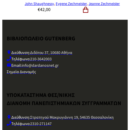
John Shaughnessy
,
Eygene Zechmeister
,
Jeanne Zechmeister
€
42,00
ΒΙΒΛΙΟΠΩΛΕΙΟ GUTENBERG
Διεύθυνση:
Διδότου 37, 10680 Αθήνα
Τηλέφωνο:
210-3642003
Email:
info@dardanosnet.gr
Σημεία Διανομής
ΥΠΟΚΑΤΑΣΤΗΜΑ ΘΕΣ/ΝΙΚΗΣ
ΔΙΑΝΟΜΗ ΠΑΝΕΠΙΣΤΗΜΙΑΚΩΝ ΣΥΓΓΡΑΜΜΑΤΩΝ
Διεύθυνση:
Στρατηγού Μακρυγιάννη 19, 54635 Θεσσαλονίκη
Τηλέφωνο:
2310-271147