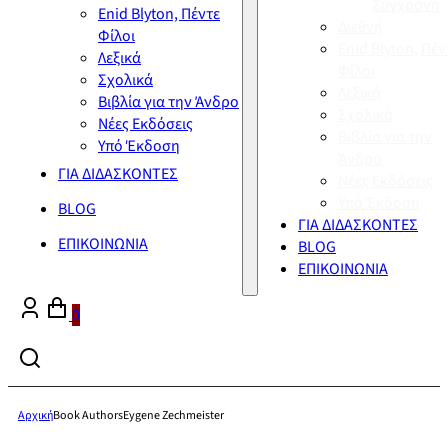
Σύγχρονη
Enid Blyton, Πέντε
Διεθνή
Φίλοι
Enid Blyton, Πέν
Λεξικά
Φίλοι
Σχολικά
Λεξικά
Βιβλία για την Άνδρο
Σχολικά
Νέες Εκδόσεις
Βιβλία για την
Υπό Έκδοση
Άνδρο
ΓΙΑ ΔΙΔΑΣΚΟΝΤΕΣ
Νέες Εκδόσεις
Υπό Έκδοση
BLOG
ΓΙΑ ΔΙΔΑΣΚΟΝΤΕΣ
ΕΠΙΚΟΙΝΩΝΙΑ
BLOG
ΕΠΙΚΟΙΝΩΝΙΑ
0
Αρχική
Book Authors
Eygene Zechmeister