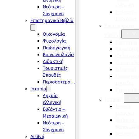
ελληνική
ελληνική
Νεότερη –
Νεότερη –
Σύγχρονη
Σύγχρονη
Επιστημονικά Βιβλία
Επιστημονικά
Οικονομία
Βιβλία
Ψυχολογία
Οικονομία
Παιδαγωγική
Ψυχολογία
Κοινωνιολογία
Παιδαγωγι
Διδακτική
Κοινωνιολ
Τουριστικές
Διδακτική
Σπουδές
Τουριστικέ
Περισσότερα…
Σπουδές
Ιστορία
Περισσότ
Αρχαία
Ιστορία
ελληνική
Αρχαία
Βυζάντιο –
ελληνική
Μεσαιωνική
Βυζάντιο –
Νεότερη –
Μεσαιωνικ
Σύγχρονη
Νεότερη –
Διεθνή