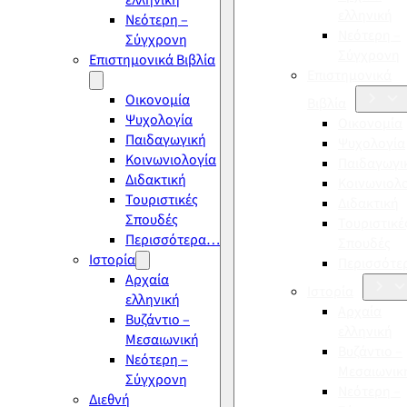
ελληνική
ελληνική
Νεότερη –
Νεότερη –
Σύγχρονη
Σύγχρονη
Επιστημονικά Βιβλία
Επιστημονικά
Οικονομία
Βιβλία
Ψυχολογία
Οικονομία
Παιδαγωγική
Ψυχολογία
Κοινωνιολογία
Παιδαγωγι
Διδακτική
Κοινωνιολ
Τουριστικές
Διδακτική
Σπουδές
Τουριστικέ
Περισσότερα…
Σπουδές
Ιστορία
Περισσότ
Αρχαία
Ιστορία
ελληνική
Αρχαία
Βυζάντιο –
ελληνική
Μεσαιωνική
Βυζάντιο –
Νεότερη –
Μεσαιωνικ
Σύγχρονη
Νεότερη –
Διεθνή