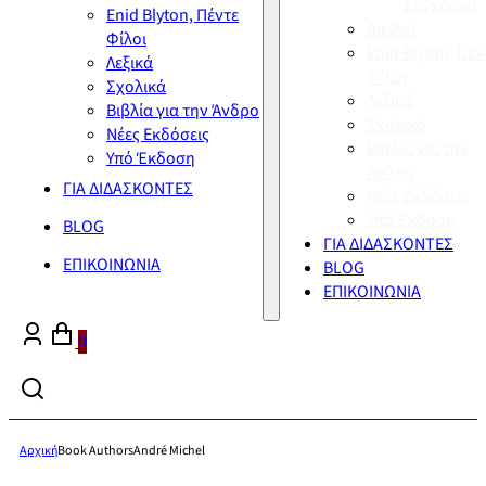
Σύγχρονη
Enid Blyton, Πέντε
Διεθνή
Φίλοι
Enid Blyton, Πέν
Λεξικά
Φίλοι
Σχολικά
Λεξικά
Βιβλία για την Άνδρο
Σχολικά
Νέες Εκδόσεις
Βιβλία για την
Υπό Έκδοση
Άνδρο
ΓΙΑ ΔΙΔΑΣΚΟΝΤΕΣ
Νέες Εκδόσεις
Υπό Έκδοση
BLOG
ΓΙΑ ΔΙΔΑΣΚΟΝΤΕΣ
ΕΠΙΚΟΙΝΩΝΙΑ
BLOG
ΕΠΙΚΟΙΝΩΝΙΑ
0
Αρχική
Book Authors
André Michel