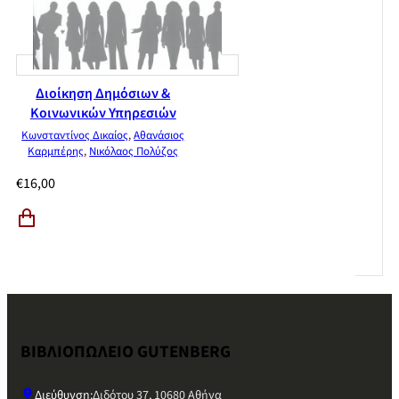
Διοίκηση Δημόσιων &
Κοινωνικών Υπηρεσιών
Κωνσταντίνος Δικαίος
,
Αθανάσιος
Καρμπέρης
,
Νικόλαος Πολύζος
€
16,00
ΒΙΒΛΙΟΠΩΛΕΙΟ GUTENBERG
Διεύθυνση:
Διδότου 37, 10680 Αθήνα