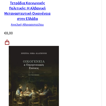
Τετράδια Κοινωνικής
Πολιτικής: Η Αλβανική
Μεταναστευτική Οικογένεια
στην Ελλάδα
Αγγελική Αθανασοπούλου
€
8,00