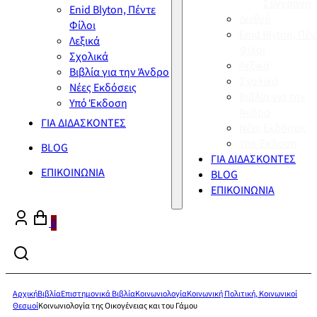
Σύγχρονη
Enid Blyton, Πέντε
Διεθνή
Φίλοι
Enid Blyton, Πέν
Λεξικά
Φίλοι
Σχολικά
Λεξικά
Βιβλία για την Άνδρο
Σχολικά
Νέες Εκδόσεις
Βιβλία για την
Υπό Έκδοση
Άνδρο
ΓΙΑ ΔΙΔΑΣΚΟΝΤΕΣ
Νέες Εκδόσεις
Υπό Έκδοση
BLOG
ΓΙΑ ΔΙΔΑΣΚΟΝΤΕΣ
ΕΠΙΚΟΙΝΩΝΙΑ
BLOG
ΕΠΙΚΟΙΝΩΝΙΑ
0
Αρχική
Βιβλία
Επιστημονικά Βιβλία
Κοινωνιολογία
Κοινωνική Πολιτική, Κοινωνικοί
Θεσμοί
Κοινωνιολογία της Οικογένειας και του Γάμου