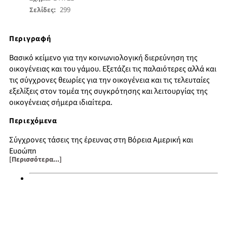
299
Σελίδες:
Περιγραφή
Βασικό κείμενο για την κοινωνιολογική διερεύνηση της
οικογένειας και του γάμου. Εξετάζει τις παλαιότερες αλλά και
τις σύγχρονες θεωρίες για την οικογένεια και τις τελευταίες
εξελίξεις στον τομέα της συγκρότησης και λειτουργίας της
οικογένειας σήμερα ιδιαίτερα.
Περιεχόμενα
Σύγχρονες τάσεις της έρευνας στη Βόρεια Αμερική και
Ευρώπη
[Περισσότερα...]
Μόργκαν – Ένγκελς – Ντυρκάϊμ – Μως
Λεβί-Στρως, Τιγιόν, Πάρσονς, Ντ. Σμίθ
Λειτουργίες της σύγχρονης οικογένειας
Δομή σύγχρονης οικογένειας
Γάμος και οικογένεια
Μια καινούργια προβληματική της συζυγικής δυάδας