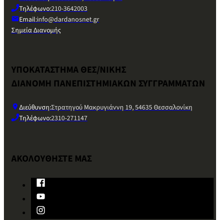
Τηλέφωνο:
210-3642003
Email:
info@dardanosnet.gr
Σημεία Διανομής
ΥΠΟΚΑΤΑΣΤΗΜΑ ΘΕΣ/ΝΙΚΗΣ
ΔΙΑΝΟΜΗ ΠΑΝΕΠΙΣΤΗΜΙΑΚΩΝ ΣΥΓΓΡΑΜΜΑΤΩΝ
Διεύθυνση:
Στρατηγού Μακρυγιάννη 19, 54635 Θεσσαλονίκη
Τηλέφωνο:
2310-271147
ΑΚΟΛΟΥΘΗΣΤΕ ΜΑΣ