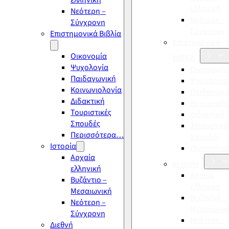
ελληνική
ελληνική
Νεότερη –
Νεότερη –
Σύγχρονη
Σύγχρονη
Επιστημονικά Βιβλία
Επιστημονικά
Οικονομία
Βιβλία
Ψυχολογία
Οικονομία
Παιδαγωγική
Ψυχολογία
Κοινωνιολογία
Παιδαγωγι
Διδακτική
Κοινωνιολ
Τουριστικές
Διδακτική
Σπουδές
Τουριστικέ
Περισσότερα…
Σπουδές
Ιστορία
Περισσότ
Αρχαία
Ιστορία
ελληνική
Αρχαία
Βυζάντιο –
ελληνική
Μεσαιωνική
Βυζάντιο –
Νεότερη –
Μεσαιωνικ
Σύγχρονη
Νεότερη –
Διεθνή