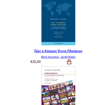
Πώς ο Κόσμος Έγινε Πλούσιος
Mark Koyama
,
Jared Rubin
€
20,00