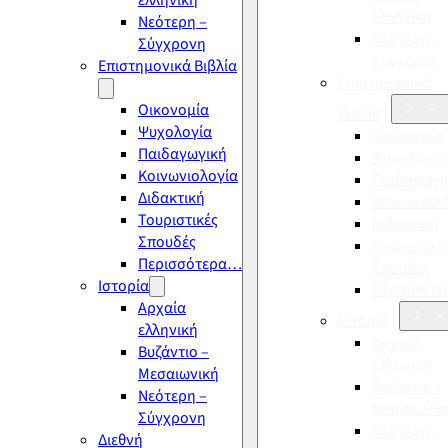
ελληνική
ελληνική
Νεότερη –
Νεότερη –
Σύγχρονη
Σύγχρονη
Επιστημονικά Βιβλία
Επιστημονικά
Οικονομία
Βιβλία
Ψυχολογία
Οικονομία
Παιδαγωγική
Ψυχολογία
Κοινωνιολογία
Παιδαγωγι
Διδακτική
Κοινωνιολ
Τουριστικές
Διδακτική
Σπουδές
Τουριστικέ
Περισσότερα…
Σπουδές
Ιστορία
Περισσότ
Αρχαία
Ιστορία
ελληνική
Αρχαία
Βυζάντιο –
ελληνική
Μεσαιωνική
Βυζάντιο –
Νεότερη –
Μεσαιωνικ
Σύγχρονη
Νεότερη –
Διεθνή