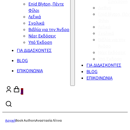
Σύγχρονη
Enid Blyton, Πέντε
Διεθνή
Φίλοι
Enid Blyton, Πέν
Λεξικά
Φίλοι
Σχολικά
Λεξικά
Βιβλία για την Άνδρο
Σχολικά
Νέες Εκδόσεις
Βιβλία για την
Υπό Έκδοση
Άνδρο
ΓΙΑ ΔΙΔΑΣΚΟΝΤΕΣ
Νέες Εκδόσεις
Υπό Έκδοση
BLOG
ΓΙΑ ΔΙΔΑΣΚΟΝΤΕΣ
ΕΠΙΚΟΙΝΩΝΙΑ
BLOG
ΕΠΙΚΟΙΝΩΝΙΑ
0
Αρχική
Book Authors
Αναστασία Λίτινα