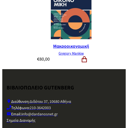
Μακροοικονομική
Gregory Mankiw
€
80,00
ΒΙΒΛΙΟΠΩΛΕΙΟ GUTENBERG
Διεύθυνση:
Διδότου 37, 10680 Αθήνα
Τηλέφωνο:
210-3642003
Email:
info@dardanosnet.gr
Σημεία Διανομής