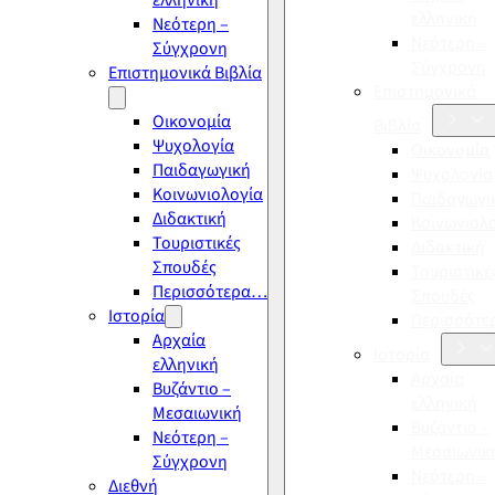
ελληνική
ελληνική
Νεότερη –
Νεότερη –
Σύγχρονη
Σύγχρονη
Επιστημονικά Βιβλία
Επιστημονικά
Οικονομία
Βιβλία
Ψυχολογία
Οικονομία
Παιδαγωγική
Ψυχολογία
Κοινωνιολογία
Παιδαγωγι
Διδακτική
Κοινωνιολ
Τουριστικές
Διδακτική
Σπουδές
Τουριστικέ
Περισσότερα…
Σπουδές
Ιστορία
Περισσότ
Αρχαία
Ιστορία
ελληνική
Αρχαία
Βυζάντιο –
ελληνική
Μεσαιωνική
Βυζάντιο –
Νεότερη –
Μεσαιωνικ
Σύγχρονη
Νεότερη –
Διεθνή