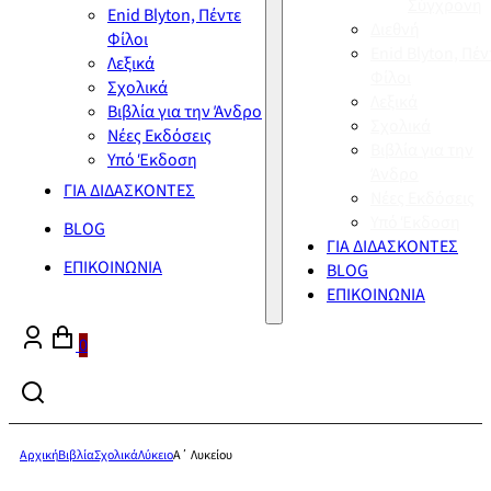
Σύγχρονη
Enid Blyton, Πέντε
Διεθνή
Φίλοι
Enid Blyton, Πέν
Λεξικά
Φίλοι
Σχολικά
Λεξικά
Βιβλία για την Άνδρο
Σχολικά
Νέες Εκδόσεις
Βιβλία για την
Υπό Έκδοση
Άνδρο
ΓΙΑ ΔΙΔΑΣΚΟΝΤΕΣ
Νέες Εκδόσεις
Υπό Έκδοση
BLOG
ΓΙΑ ΔΙΔΑΣΚΟΝΤΕΣ
ΕΠΙΚΟΙΝΩΝΙΑ
BLOG
ΕΠΙΚΟΙΝΩΝΙΑ
0
Αρχική
Βιβλία
Σχολικά
Λύκειο
Α΄ Λυκείου