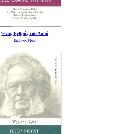
Ένας Εχθρός του Λαού
Ερρίκος Ίψεν