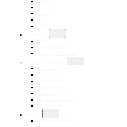
Aldina
Pessoa
Ποίηση
Ίψεν
Περισσότερα…
Φιλοσοφία
Νίτσε
Αρχαία ελληνική
Νεότερη – Σύγχρονη
Επιστημονικά Βιβλία
Οικονομία
Ψυχολογία
Παιδαγωγική
Κοινωνιολογία
Διδακτική
Τουριστικές Σπουδές
Περισσότερα…
Ιστορία
Αρχαία ελληνική