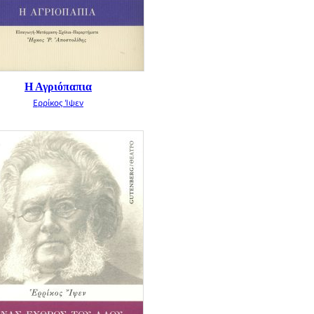
Η Αγριόπαπια
Ερρίκος Ίψεν