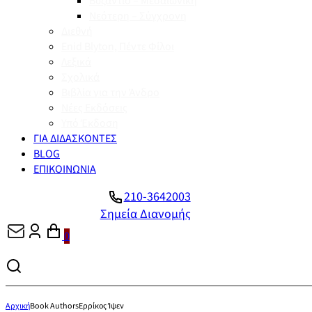
Βυζάντιο – Μεσαιωνική
Νεότερη – Σύγχρονη
Διεθνή
Enid Blyton, Πέντε Φίλοι
Λεξικά
Σχολικά
Βιβλία για την Άνδρο
Νέες Εκδόσεις
Υπό Έκδοση
ΓΙΑ ΔΙΔΑΣΚΟΝΤΕΣ
BLOG
ΕΠΙΚΟΙΝΩΝΙΑ
210-3642003
Σημεία Διανομής
0
Αρχική
Book Authors
Ερρίκος Ίψεν