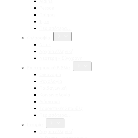
Aldina
Pessoa
Ποίηση
Ίψεν
Περισσότερα…
Φιλοσοφία
Νίτσε
Αρχαία ελληνική
Νεότερη – Σύγχρονη
Επιστημονικά Βιβλία
Οικονομία
Ψυχολογία
Παιδαγωγική
Κοινωνιολογία
Διδακτική
Τουριστικές Σπουδές
Περισσότερα…
Ιστορία
Αρχαία ελληνική