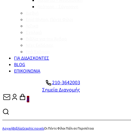
Βυζάντιο – Μεσαιωνική
Νεότερη – Σύγχρονη
Διεθνή
Enid Blyton, Πέντε Φίλοι
Λεξικά
Σχολικά
Βιβλία για την Άνδρο
Νέες Εκδόσεις
Υπό Έκδοση
ΓΙΑ ΔΙΔΑΣΚΟΝΤΕΣ
BLOG
ΕΠΙΚΟΙΝΩΝΙΑ
210-3642003
Σημεία Διανομής
0
Αρχική
Βιβλία
Graphic novels
Οι Πέντε Φίλοι Πάλι σε Περιπέτεια