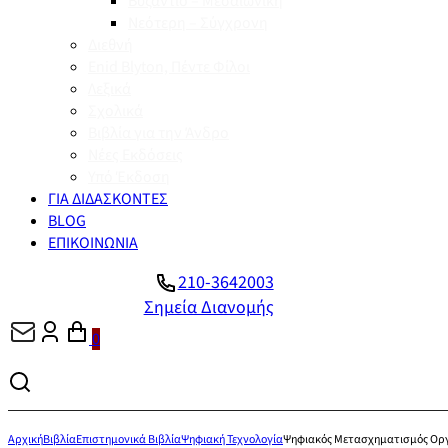
Βυζάντιο – Μεσαιωνική
Νεότερη – Σύγχρονη
Διεθνή
Enid Blyton, Πέντε Φίλοι
Λεξικά
Σχολικά
Βιβλία για την Άνδρο
Νέες Εκδόσεις
Υπό Έκδοση
ΓΙΑ ΔΙΔΑΣΚΟΝΤΕΣ
BLOG
ΕΠΙΚΟΙΝΩΝΙΑ
210-3642003
Σημεία Διανομής
0
Αρχική
Βιβλία
Επιστημονικά Βιβλία
Ψηφιακή Τεχνολογία
Ψηφιακός Μετασχηματισμός Ορ