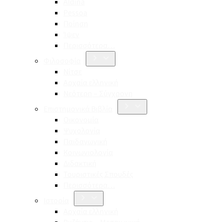
Aldina
Pessoa
Ποίηση
Ίψεν
Περισσότερα…
Φιλοσοφία
Νίτσε
Αρχαία ελληνική
Νεότερη – Σύγχρονη
Επιστημονικά Βιβλία
Οικονομία
Ψυχολογία
Παιδαγωγική
Κοινωνιολογία
Διδακτική
Τουριστικές Σπουδές
Περισσότερα…
Ιστορία
Αρχαία ελληνική