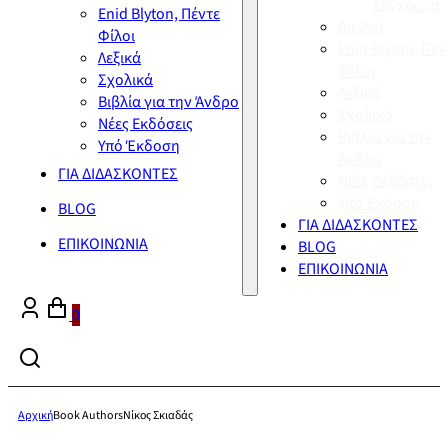
Σύγχρονη
Enid Blyton, Πέντε
Διεθνή
Φίλοι
Enid Blyton, Πέν
Λεξικά
Φίλοι
Σχολικά
Λεξικά
Βιβλία για την Άνδρο
Σχολικά
Νέες Εκδόσεις
Βιβλία για την
Υπό Έκδοση
Άνδρο
ΓΙΑ ΔΙΔΑΣΚΟΝΤΕΣ
Νέες Εκδόσεις
Υπό Έκδοση
BLOG
ΓΙΑ ΔΙΔΑΣΚΟΝΤΕΣ
ΕΠΙΚΟΙΝΩΝΙΑ
BLOG
ΕΠΙΚΟΙΝΩΝΙΑ
0
Αρχική
Book Authors
Νίκος Σκιαδάς