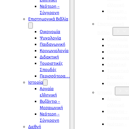
ελληνική
ελληνική
Νεότερη –
Νεότερη –
Σύγχρονη
Σύγχρονη
Επιστημονικά Βιβλία
Επιστημονικά
Οικονομία
Βιβλία
Ψυχολογία
Οικονομία
Παιδαγωγική
Ψυχολογία
Κοινωνιολογία
Παιδαγωγι
Διδακτική
Κοινωνιολ
Τουριστικές
Διδακτική
Σπουδές
Τουριστικέ
Περισσότερα…
Σπουδές
Ιστορία
Περισσότ
Αρχαία
Ιστορία
ελληνική
Αρχαία
Βυζάντιο –
ελληνική
Μεσαιωνική
Βυζάντιο –
Νεότερη –
Μεσαιωνικ
Σύγχρονη
Νεότερη –
Διεθνή