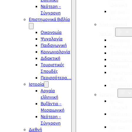
ελληνική
ελληνική
Νεότερη –
Νεότερη –
Σύγχρονη
Σύγχρονη
Επιστημονικά Βιβλία
Επιστημονικά
Οικονομία
Βιβλία
Ψυχολογία
Οικονομία
Παιδαγωγική
Ψυχολογία
Κοινωνιολογία
Παιδαγωγι
Διδακτική
Κοινωνιολ
Τουριστικές
Διδακτική
Σπουδές
Τουριστικέ
Περισσότερα…
Σπουδές
Ιστορία
Περισσότ
Αρχαία
Ιστορία
ελληνική
Αρχαία
Βυζάντιο –
ελληνική
Μεσαιωνική
Βυζάντιο –
Νεότερη –
Μεσαιωνικ
Σύγχρονη
Νεότερη –
Διεθνή