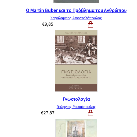
Ο Martin Buber και το Πρόβλημα του Ανθρώπου
Χαράλαμπος Αποστολόπουλος
€
9,85
Γνωσιολογία
Γεώργιος Ρουσόπουλος
€
27,87