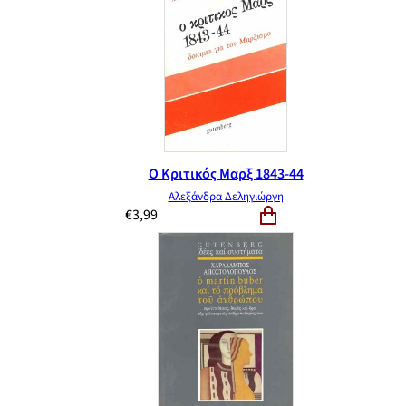
Ο Κριτικός Μαρξ 1843-44
Αλεξάνδρα Δεληγιώργη
€
3,99