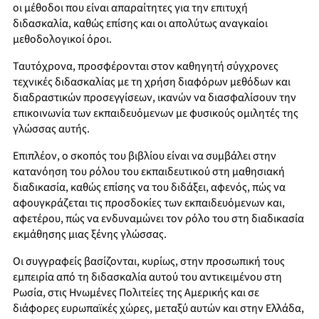
οι µέθοδοι που είναι απαραίτητες για την επιτυχή
διδασκαλία, καθώς επίσης και οι απολύτως αναγκαίοι
µεθοδολογικοί όροι.
Ταυτόχρονα, προσφέρονται στον καθηγητή σύγχρονες
τεχνικές διδασκαλίας µε τη χρήση διαφόρων µεθόδων και
διαδραστικών προσεγγίσεων, ικανών να διασφαλίσουν την
επικοινωνία των εκπαιδευόµενων µε φυσικούς οµιλητές της
γλώσσας αυτής.
Επιπλέον, ο σκοπός του βιβλίου είναι να συµβάλει στην
κατανόηση του ρόλου του εκπαιδευτικού στη µαθησιακή
διαδικασία, καθώς επίσης να του διδάξει, αφενός, πώς να
αφουγκράζεται τις προσδοκίες των εκπαιδευόµενων και,
αφετέρου, πώς να ενδυναµώνει τον ρόλο του στη διαδικασία
εκµάθησης µιας ξένης γλώσσας.
Οι συγγραφείς βασίζονται, κυρίως, στην προσωπική τους
εµπειρία από τη διδασκαλία αυτού του αντικειµένου στη
Ρωσία, στις Ηνωµένες Πολιτείες της Αµερικής και σε
διάφορες ευρωπαϊκές χώρες, µεταξύ αυτών και στην Ελλάδα,