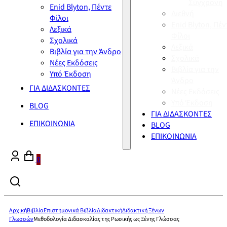
Σύγχρονη
Enid Blyton, Πέντε
Διεθνή
Φίλοι
Enid Blyton, Πέν
Λεξικά
Φίλοι
Σχολικά
Λεξικά
Βιβλία για την Άνδρο
Σχολικά
Νέες Εκδόσεις
Βιβλία για την
Υπό Έκδοση
Άνδρο
ΓΙΑ ΔΙΔΑΣΚΟΝΤΕΣ
Νέες Εκδόσεις
Υπό Έκδοση
BLOG
ΓΙΑ ΔΙΔΑΣΚΟΝΤΕΣ
ΕΠΙΚΟΙΝΩΝΙΑ
BLOG
ΕΠΙΚΟΙΝΩΝΙΑ
0
Αρχική
Βιβλία
Επιστημονικά Βιβλία
Διδακτική
Διδακτική Ξένων
Γλωσσών
Μεθοδολογία Διδασκαλίας της Ρωσικής ως Ξένης Γλώσσας