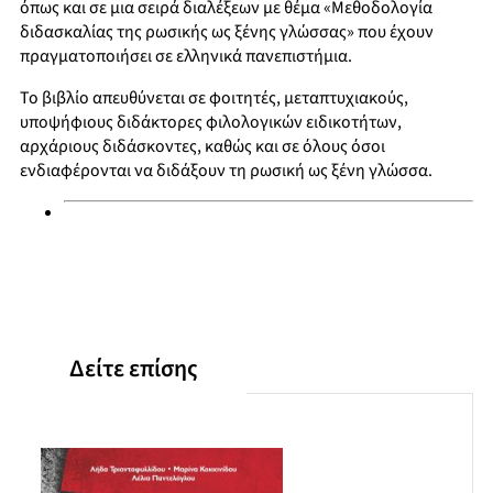
όπως και σε µια σειρά διαλέξεων µε θέµα «Μεθοδολογία
διδασκαλίας της ρωσικής ως ξένης γλώσσας» που έχουν
πραγµατοποιήσει σε ελληνικά πανεπιστήµια.
Το βιβλίο απευθύνεται σε φοιτητές, µεταπτυχιακούς,
υποψήφιους διδάκτορες φιλολογικών ειδικοτήτων,
αρχάριους διδάσκοντες, καθώς και σε όλους όσοι
ενδιαφέρονται να διδάξουν τη ρωσική ως ξένη γλώσσα.
Δείτε επίσης