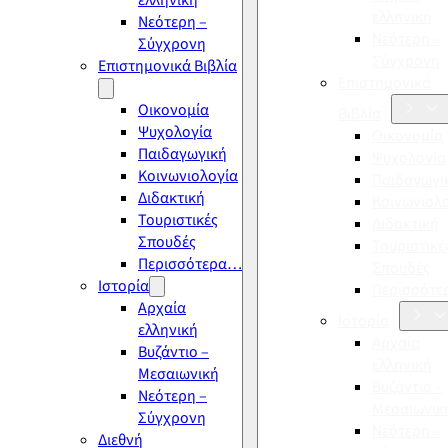
ελληνική
ελληνική
Νεότερη –
Νεότερη –
Σύγχρονη
Σύγχρονη
Επιστημονικά Βιβλία
Επιστημονικά
Οικονομία
Βιβλία
Ψυχολογία
Οικονομία
Παιδαγωγική
Ψυχολογία
Κοινωνιολογία
Παιδαγωγι
Διδακτική
Κοινωνιολ
Τουριστικές
Διδακτική
Σπουδές
Τουριστικέ
Περισσότερα…
Σπουδές
Ιστορία
Περισσότ
Αρχαία
Ιστορία
ελληνική
Αρχαία
Βυζάντιο –
ελληνική
Μεσαιωνική
Βυζάντιο –
Νεότερη –
Μεσαιωνικ
Σύγχρονη
Νεότερη –
Διεθνή