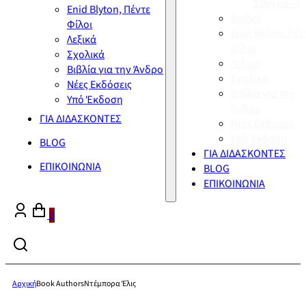
Σύγχρονη
Enid Blyton, Πέντε
Διεθνή
Φίλοι
Enid Blyton, Πέν
Λεξικά
Φίλοι
Σχολικά
Λεξικά
Βιβλία για την Άνδρο
Σχολικά
Νέες Εκδόσεις
Βιβλία για την
Υπό Έκδοση
Άνδρο
ΓΙΑ ΔΙΔΑΣΚΟΝΤΕΣ
Νέες Εκδόσεις
Υπό Έκδοση
BLOG
ΓΙΑ ΔΙΔΑΣΚΟΝΤΕΣ
ΕΠΙΚΟΙΝΩΝΙΑ
BLOG
ΕΠΙΚΟΙΝΩΝΙΑ
0
Αρχική
Book Authors
Ντέμπορα Έλις