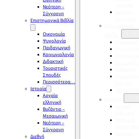
ελληνική
ελληνική
Νεότερη –
Νεότερη –
Σύγχρονη
Σύγχρονη
Επιστημονικά Βιβλία
Επιστημονικά
Οικονομία
Βιβλία
Ψυχολογία
Οικονομία
Παιδαγωγική
Ψυχολογία
Κοινωνιολογία
Παιδαγωγι
Διδακτική
Κοινωνιολ
Τουριστικές
Διδακτική
Σπουδές
Τουριστικέ
Περισσότερα…
Σπουδές
Ιστορία
Περισσότ
Αρχαία
Ιστορία
ελληνική
Αρχαία
Βυζάντιο –
ελληνική
Μεσαιωνική
Βυζάντιο –
Νεότερη –
Μεσαιωνικ
Σύγχρονη
Νεότερη –
Διεθνή