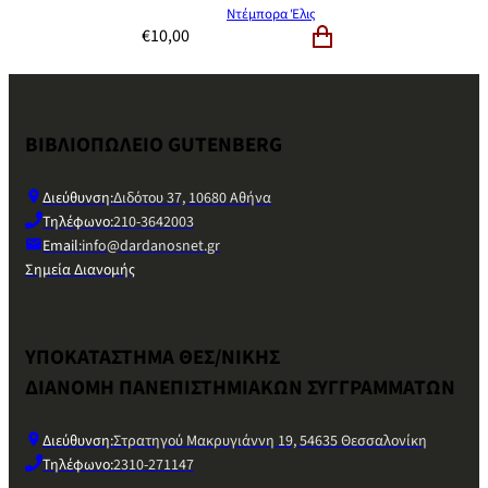
Ντέμπορα Έλις
€
10,00
ΒΙΒΛΙΟΠΩΛΕΙΟ GUTENBERG
Διεύθυνση:
Διδότου 37, 10680 Αθήνα
Τηλέφωνο:
210-3642003
Email:
info@dardanosnet.gr
Σημεία Διανομής
ΥΠΟΚΑΤΑΣΤΗΜΑ ΘΕΣ/ΝΙΚΗΣ
ΔΙΑΝΟΜΗ ΠΑΝΕΠΙΣΤΗΜΙΑΚΩΝ ΣΥΓΓΡΑΜΜΑΤΩΝ
Διεύθυνση:
Στρατηγού Μακρυγιάννη 19, 54635 Θεσσαλονίκη
Τηλέφωνο:
2310-271147