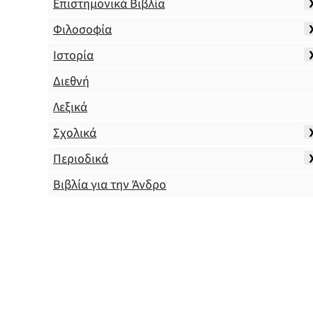
Επιστημονικά Βιβλία
Φιλοσοφία
Ιστορία
Διεθνή
Λεξικά
Σχολικά
Περιοδικά
Βιβλία για την Άνδρο