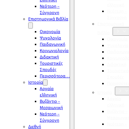
ελληνική
ελληνική
Νεότερη –
Νεότερη –
Σύγχρονη
Σύγχρονη
Επιστημονικά Βιβλία
Επιστημονικά
Οικονομία
Βιβλία
Ψυχολογία
Οικονομία
Παιδαγωγική
Ψυχολογία
Κοινωνιολογία
Παιδαγωγι
Διδακτική
Κοινωνιολ
Τουριστικές
Διδακτική
Σπουδές
Τουριστικέ
Περισσότερα…
Σπουδές
Ιστορία
Περισσότ
Αρχαία
Ιστορία
ελληνική
Αρχαία
Βυζάντιο –
ελληνική
Μεσαιωνική
Βυζάντιο –
Νεότερη –
Μεσαιωνικ
Σύγχρονη
Νεότερη –
Διεθνή