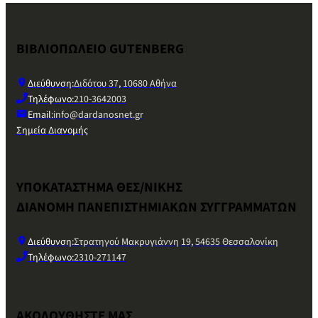
ΒΙΒΛΙΟΠΩΛΕΙΟ GUTENBERG
Διεύθυνση:
Διδότου 37, 10680 Αθήνα
Τηλέφωνο:
210-3642003
Email:
info@dardanosnet.gr
Σημεία Διανομής
ΥΠΟΚΑΤΑΣΤΗΜΑ ΘΕΣ/ΝΙΚΗΣ
ΔΙΑΝΟΜΗ ΠΑΝΕΠΙΣΤΗΜΙΑΚΩΝ ΣΥΓΓΡΑΜΜΑΤΩΝ
Διεύθυνση:
Στρατηγού Μακρυγιάννη 19, 54635 Θεσσαλονίκη
Τηλέφωνο:
2310-271147
ΑΚΟΛΟΥΘΗΣΤΕ ΜΑΣ