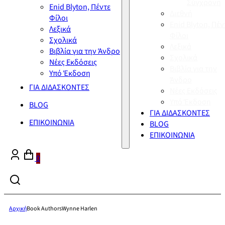
Σύγχρονη
Enid Blyton, Πέντε
Διεθνή
Φίλοι
Enid Blyton, Πέν
Λεξικά
Φίλοι
Σχολικά
Λεξικά
Βιβλία για την Άνδρο
Σχολικά
Νέες Εκδόσεις
Βιβλία για την
Υπό Έκδοση
Άνδρο
ΓΙΑ ΔΙΔΑΣΚΟΝΤΕΣ
Νέες Εκδόσεις
Υπό Έκδοση
BLOG
ΓΙΑ ΔΙΔΑΣΚΟΝΤΕΣ
ΕΠΙΚΟΙΝΩΝΙΑ
BLOG
ΕΠΙΚΟΙΝΩΝΙΑ
0
Αρχική
Book Authors
Wynne Harlen