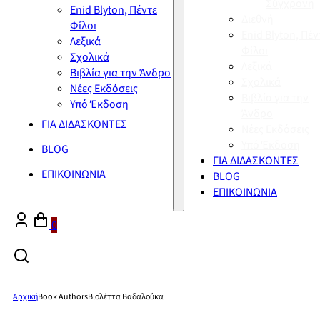
Σύγχρονη
Enid Blyton, Πέντε
Διεθνή
Φίλοι
Enid Blyton, Πέν
Λεξικά
Φίλοι
Σχολικά
Λεξικά
Βιβλία για την Άνδρο
Σχολικά
Νέες Εκδόσεις
Βιβλία για την
Υπό Έκδοση
Άνδρο
ΓΙΑ ΔΙΔΑΣΚΟΝΤΕΣ
Νέες Εκδόσεις
Υπό Έκδοση
BLOG
ΓΙΑ ΔΙΔΑΣΚΟΝΤΕΣ
ΕΠΙΚΟΙΝΩΝΙΑ
BLOG
ΕΠΙΚΟΙΝΩΝΙΑ
0
Αρχική
Book Authors
Βιολέττα Βαδαλούκα