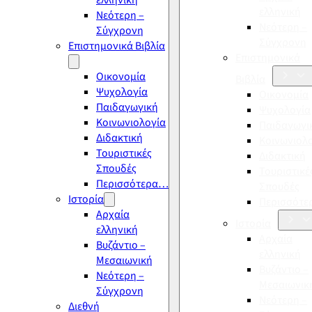
ελληνική
ελληνική
Νεότερη –
Νεότερη –
Σύγχρονη
Σύγχρονη
Επιστημονικά Βιβλία
Επιστημονικά
Οικονομία
Βιβλία
Ψυχολογία
Οικονομία
Παιδαγωγική
Ψυχολογία
Κοινωνιολογία
Παιδαγωγι
Διδακτική
Κοινωνιολ
Τουριστικές
Διδακτική
Σπουδές
Τουριστικέ
Περισσότερα…
Σπουδές
Ιστορία
Περισσότ
Αρχαία
Ιστορία
ελληνική
Αρχαία
Βυζάντιο –
ελληνική
Μεσαιωνική
Βυζάντιο –
Νεότερη –
Μεσαιωνικ
Σύγχρονη
Νεότερη –
Διεθνή