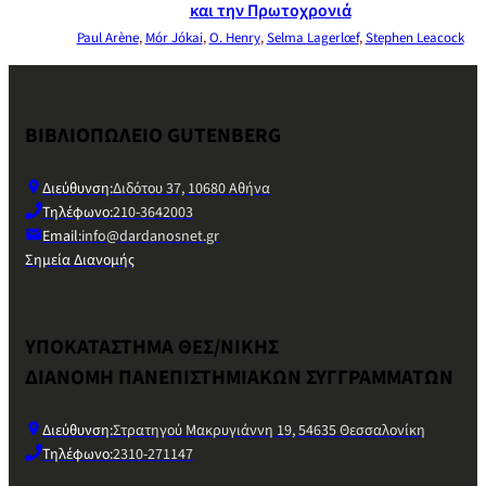
και την Πρωτοχρονιά
Paul Arène
,
Mór Jókai
,
O. Henry
,
Selma Lagerlœf
,
Stephen Leacock
ΒΙΒΛΙΟΠΩΛΕΙΟ GUTENBERG
Διεύθυνση:
Διδότου 37, 10680 Αθήνα
Τηλέφωνο:
210-3642003
Email:
info@dardanosnet.gr
Σημεία Διανομής
ΥΠΟΚΑΤΑΣΤΗΜΑ ΘΕΣ/ΝΙΚΗΣ
ΔΙΑΝΟΜΗ ΠΑΝΕΠΙΣΤΗΜΙΑΚΩΝ ΣΥΓΓΡΑΜΜΑΤΩΝ
Διεύθυνση:
Στρατηγού Μακρυγιάννη 19, 54635 Θεσσαλονίκη
Τηλέφωνο:
2310-271147