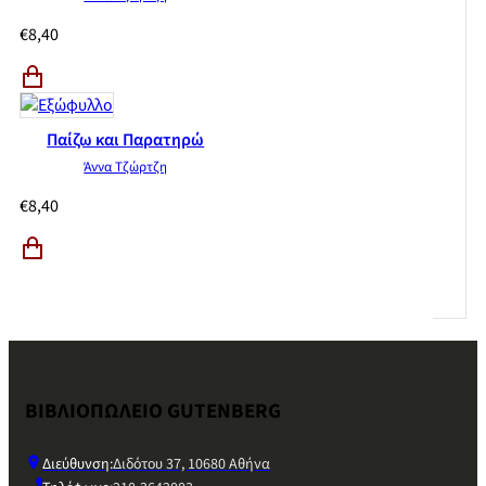
€
8,40
Παίζω και Παρατηρώ
Άννα Τζώρτζη
€
8,40
ΒΙΒΛΙΟΠΩΛΕΙΟ GUTENBERG
Διεύθυνση:
Διδότου 37, 10680 Αθήνα