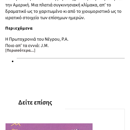
την Αμερική. Μια πλατιά συγκινησιακή κλίμακα, απ’ το
δραματικό ως το χαριτωμένο κι από το χιουμοριστικό ως το
ιερατικό στοιχείο των επίσημων ημερών.
Περιεχόμενα
Η Πρωτοχρονιά του Νέγρου, P.A.
Ποιο απ’ τα εννιά; J.M.
[Περισσότερα...]
Οι μάγοι με τα δώρα, O.H.
Το ρόδο των Χριστουγέννων, S.L.
Τα λάθη του Σάντα-Κλάους, St.L.
Για τους συγγραφείς
Δείτε επίσης