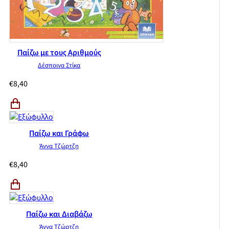
Παίζω με τους Αριθμούς
Δέσποινα Στίκα
€
8,40
Παίζω και Γράφω
Άννα Τζώρτζη
€
8,40
Παίζω και Διαβάζω
Άννα Τζώρτζη