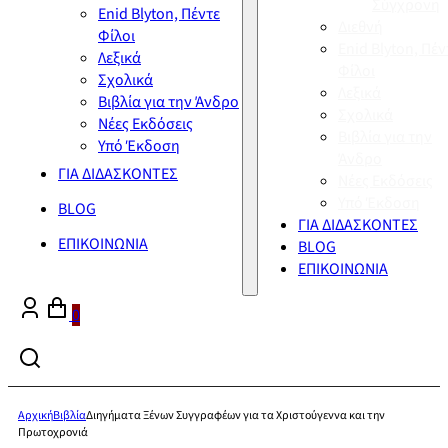
Σύγχρονη
Enid Blyton, Πέντε
Διεθνή
Φίλοι
Enid Blyton, Πέν
Λεξικά
Φίλοι
Σχολικά
Λεξικά
Βιβλία για την Άνδρο
Σχολικά
Νέες Εκδόσεις
Βιβλία για την
Υπό Έκδοση
Άνδρο
ΓΙΑ ΔΙΔΑΣΚΟΝΤΕΣ
Νέες Εκδόσεις
Υπό Έκδοση
BLOG
ΓΙΑ ΔΙΔΑΣΚΟΝΤΕΣ
ΕΠΙΚΟΙΝΩΝΙΑ
BLOG
ΕΠΙΚΟΙΝΩΝΙΑ
0
Αρχική
Βιβλία
Διηγήματα Ξένων Συγγραφέων για τα Χριστούγεννα και την
Πρωτοχρονιά