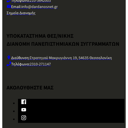
Τηλέφωνο:
210-3642003
Email:
info@dardanosnet.gr
Σημεία Διανομής
ΥΠΟΚΑΤΑΣΤΗΜΑ ΘΕΣ/ΝΙΚΗΣ
ΔΙΑΝΟΜΗ ΠΑΝΕΠΙΣΤΗΜΙΑΚΩΝ ΣΥΓΓΡΑΜΜΑΤΩΝ
Διεύθυνση:
Στρατηγού Μακρυγιάννη 19, 54635 Θεσσαλονίκη
Τηλέφωνο:
2310-271147
ΑΚΟΛΟΥΘΗΣΤΕ ΜΑΣ