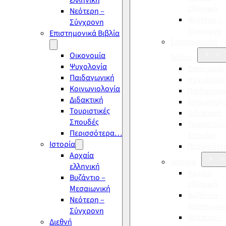
ελληνική
ελληνική
Νεότερη –
Νεότερη –
Σύγχρονη
Σύγχρονη
Επιστημονικά Βιβλία
Επιστημονικά
Οικονομία
Βιβλία
Ψυχολογία
Οικονομία
Παιδαγωγική
Ψυχολογία
Κοινωνιολογία
Παιδαγωγι
Διδακτική
Κοινωνιολ
Τουριστικές
Διδακτική
Σπουδές
Τουριστικέ
Περισσότερα…
Σπουδές
Ιστορία
Περισσότ
Αρχαία
Ιστορία
ελληνική
Αρχαία
Βυζάντιο –
ελληνική
Μεσαιωνική
Βυζάντιο –
Νεότερη –
Μεσαιωνικ
Σύγχρονη
Νεότερη –
Διεθνή