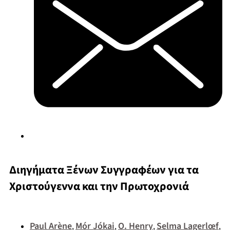
Διηγήματα Ξένων Συγγραφέων για τα
Χριστούγεννα και την Πρωτοχρονιά
Paul Arène
Mór Jókai
O. Henry
Selma Lagerlœf
,
,
,
,