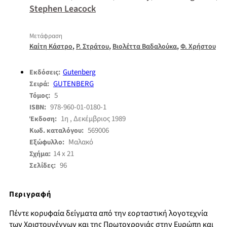
Stephen Leacock
Μετάφραση
,
,
,
Καίτη Κάστρο
Ρ. Στράτου
Βιολέττα Βαδαλούκα
Φ. Χρήστου
Gutenberg
Εκδόσεις:
GUTENBERG
Σειρά:
5
Τόμος:
978-960-01-0180-1
ISBN:
1η , Δεκέμβριος 1989
Έκδοση:
569006
Κωδ. καταλόγου:
Μαλακό
Εξώφυλλο:
14 x 21
Σχήμα:
96
Σελίδες:
Περιγραφή
Πέντε κορυφαία δείγματα από την εορταστική λογοτεχνία
των Χριστουγέννων και της Πρωτοχρονιάς στην Ευρώπη και