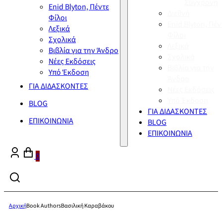
Σύγχρονη
Enid Blyton, Πέντε
Διεθνή
Φίλοι
Enid Blyton, Πέν
Λεξικά
Φίλοι
Σχολικά
Λεξικά
Βιβλία για την Άνδρο
Σχολικά
Νέες Εκδόσεις
Βιβλία για την
Υπό Έκδοση
Άνδρο
ΓΙΑ ΔΙΔΑΣΚΟΝΤΕΣ
Νέες Εκδόσεις
Υπό Έκδοση
BLOG
ΓΙΑ ΔΙΔΑΣΚΟΝΤΕΣ
ΕΠΙΚΟΙΝΩΝΙΑ
BLOG
ΕΠΙΚΟΙΝΩΝΙΑ
0
Αρχική
Book Authors
Βασιλική Καραβάκου