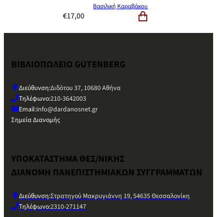
Βασιλική Καραβάκου
€
17,00
ΒΙΒΛΙΟΠΩΛΕΙΟ GUTENBERG
Διεύθυνση:
Διδότου 37, 10680 Αθήνα
Τηλέφωνο:
210-3642003
Email:
info@dardanosnet.gr
Σημεία Διανομής
ΥΠΟΚΑΤΑΣΤΗΜΑ ΘΕΣ/ΝΙΚΗΣ
ΔΙΑΝΟΜΗ ΠΑΝΕΠΙΣΤΗΜΙΑΚΩΝ ΣΥΓΓΡΑΜΜΑΤΩΝ
Διεύθυνση:
Στρατηγού Μακρυγιάννη 19, 54635 Θεσσαλονίκη
Τηλέφωνο:
2310-271147