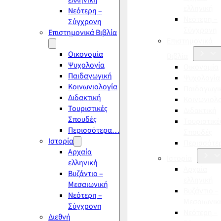
ελληνική
ελληνική
Νεότερη –
Νεότερη –
Σύγχρονη
Σύγχρονη
Επιστημονικά Βιβλία
Επιστημονικά
Οικονομία
Βιβλία
Ψυχολογία
Οικονομία
Παιδαγωγική
Ψυχολογία
Κοινωνιολογία
Παιδαγωγι
Διδακτική
Κοινωνιολ
Τουριστικές
Διδακτική
Σπουδές
Τουριστικέ
Περισσότερα…
Σπουδές
Ιστορία
Περισσότ
Αρχαία
Ιστορία
ελληνική
Αρχαία
Βυζάντιο –
ελληνική
Μεσαιωνική
Βυζάντιο –
Νεότερη –
Μεσαιωνικ
Σύγχρονη
Νεότερη –
Διεθνή