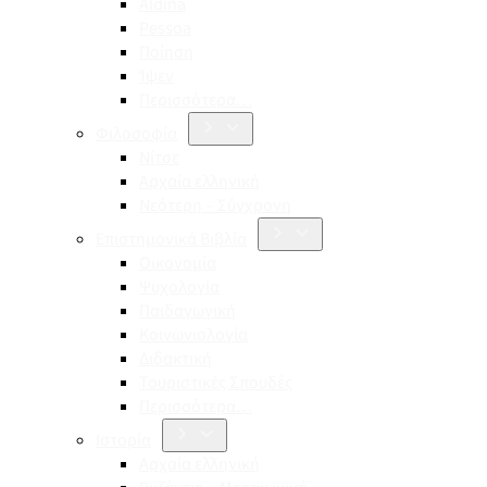
Aldina
Pessoa
Ποίηση
Ίψεν
Περισσότερα…
Φιλοσοφία
Νίτσε
Αρχαία ελληνική
Νεότερη – Σύγχρονη
Επιστημονικά Βιβλία
Οικονομία
Ψυχολογία
Παιδαγωγική
Κοινωνιολογία
Διδακτική
Τουριστικές Σπουδές
Περισσότερα…
Ιστορία
Αρχαία ελληνική