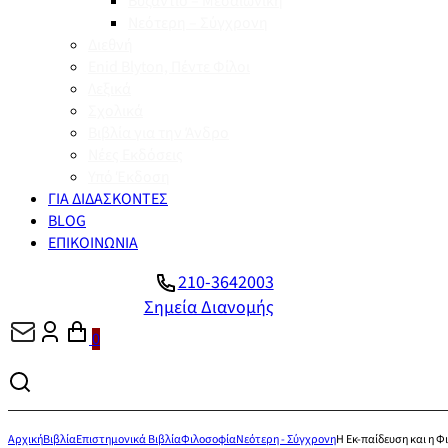
Βυζάντιο – Μεσαιωνική
Νεότερη – Σύγχρονη
Διεθνή
Enid Blyton, Πέντε Φίλοι
Λεξικά
Σχολικά
Βιβλία για την Άνδρο
Νέες Εκδόσεις
Υπό Έκδοση
ΓΙΑ ΔΙΔΑΣΚΟΝΤΕΣ
BLOG
ΕΠΙΚΟΙΝΩΝΙΑ
210-3642003
Σημεία Διανομής
0
Αρχική
Βιβλία
Επιστημονικά Βιβλία
Φιλοσοφία
Νεότερη - Σύγχρονη
Η Εκ-παίδευση και η Φ