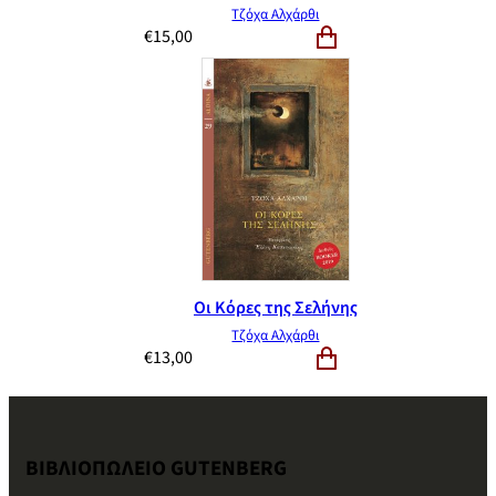
Τζόχα Αλχάρθι
€
15,00
Οι Κόρες της Σελήνης
Τζόχα Αλχάρθι
€
13,00
ΒΙΒΛΙΟΠΩΛΕΙΟ GUTENBERG