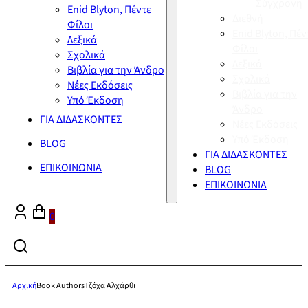
Σύγχρονη
Enid Blyton, Πέντε
Διεθνή
Φίλοι
Enid Blyton, Πέν
Λεξικά
Φίλοι
Σχολικά
Λεξικά
Βιβλία για την Άνδρο
Σχολικά
Νέες Εκδόσεις
Βιβλία για την
Υπό Έκδοση
Άνδρο
ΓΙΑ ΔΙΔΑΣΚΟΝΤΕΣ
Νέες Εκδόσεις
Υπό Έκδοση
BLOG
ΓΙΑ ΔΙΔΑΣΚΟΝΤΕΣ
ΕΠΙΚΟΙΝΩΝΙΑ
BLOG
ΕΠΙΚΟΙΝΩΝΙΑ
0
Αρχική
Book Authors
Τζόχα Αλχάρθι