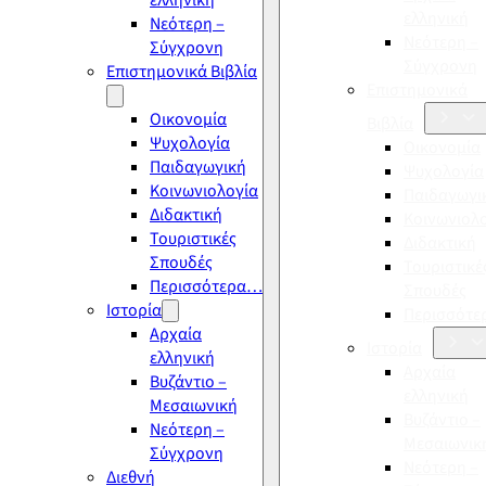
ελληνική
ελληνική
Νεότερη –
Νεότερη –
Σύγχρονη
Σύγχρονη
Επιστημονικά Βιβλία
Επιστημονικά
Οικονομία
Βιβλία
Ψυχολογία
Οικονομία
Παιδαγωγική
Ψυχολογία
Κοινωνιολογία
Παιδαγωγι
Διδακτική
Κοινωνιολ
Τουριστικές
Διδακτική
Σπουδές
Τουριστικέ
Περισσότερα…
Σπουδές
Ιστορία
Περισσότ
Αρχαία
Ιστορία
ελληνική
Αρχαία
Βυζάντιο –
ελληνική
Μεσαιωνική
Βυζάντιο –
Νεότερη –
Μεσαιωνικ
Σύγχρονη
Νεότερη –
Διεθνή